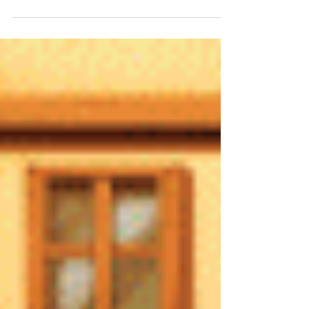
不定期で紹介していきます。 スクラッチ講
座、投稿記事のまとめはこちら（一分間スク
ラッチ講座 まとめ）でご参照ください。 前
回の投稿、季節の演出2月編に引き続き、3
月編。今回は梅の花の咲かせ方。いろんな場
所にふわっと開花していく演出を作ってみま
した。ファイブボックスでは、スクラッチや
Unityの個別指導のオンラインレッスンを行
っています。 ご興味のある方は当サイト、
オンラインレッスンから、無料体験授業へお
問い合わせ下さい。 2026年3月からは
Fincsオンライン配信も行います。まずは
Unityからですが、この先スクラッチオンラ
イン配信も予定しています。ご興味のある方
はこちらのサイトへ