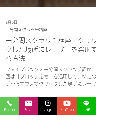
2月6日
一分間スクラッチ講座
一分間スクラッチ講座 クリッ
クした場所にレーザーを発射す
る方法
ファイブボックス一分間スクラッチ講座、今
回は「ブロック定義」を活用して、特定の場
Phone
Email
Instagram
YouTube
LINE
所からマウスでクリックした場所にレーザー
を発射する方法のご説明。