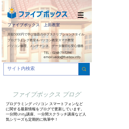
ファイブボックス 上田教室
​月額5000円で学び放題のサブスクリプションスタイル
プログラミング教室＆パソコン教室スマホ教室
パソコン修理、メンテナンス、データ復旧も安心価格
TEL：0268-71-7294
email:
ueda@fivebox.info
ファイブボックス ブログ
プログラミング パソコン スマートフォンなど
に関する最新情報をブログで更新しています。
​一分間Unity講座、一分間スクラッチ講座など人
気シリーズも定期的に
執筆中！