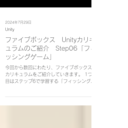
2024年7月29日
Unity
ファイブボックス Unityカリキ
ュラムのご紹介 Step06「フィ
ッシングゲーム」
今回から数回にわたり、ファイブボックスの
カリキュラムをご紹介していきます。 1つ
目はステップ6で学習する「フィッシングゲ
ーム」です。UnityRoom（ユニティルー
ム）で公開していますので、ご興味があれば
こちらもご参考にしてください。