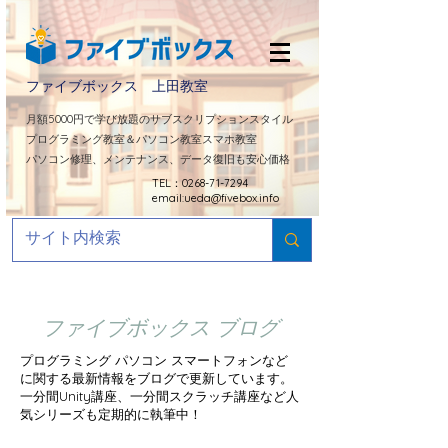
ファイブボックス 上田教室
​月額5000円で学び放題のサブスクリプションスタイル
プログラミング教室＆パソコン教室スマホ教室
パソコン修理、メンテナンス、データ復旧も安心価格
TEL：0268-71-7294
email:
ueda@fivebox.info
ファイブボックス ブログ
プログラミング パソコン スマートフォンなど
に関する最新情報をブログで更新しています。
​一分間Unity講座、一分間スクラッチ講座など人
気シリーズも定期的に
執筆中！