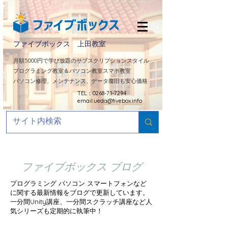
ファイブボックス 上田教室
​月額5000円で学び放題のサブスクリプションスタイル
プログラミング教室＆パソコン教室スマホ教室
パソコン修理、メンテナンス、データ復旧も安心価格
TEL：0268-71-7294
email:
ueda@fivebox.info
ファイブボックス ブログ
プログラミング パソコン スマートフォンなど
に関する最新情報をブログで更新しています。
​一分間Unity講座、一分間スクラッチ講座など人
気シリーズも定期的に
執筆中！