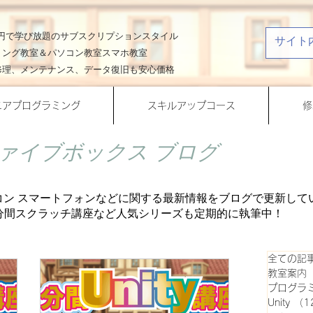
00円で学び放題のサブスクリプションスタイル
ミング教室＆パソコン教室スマホ教室
修理、メンテナンス、データ復旧も安心価格
ニアプログラミング
スキルアップコース
修
ァイブボックス ブログ
コン スマートフォンなどに関する最新情報をブログで更新して
、一分間スクラッチ講座など人気シリーズも定期的に
執筆中！
全ての記
教室案内
プログラ
Unity
（1