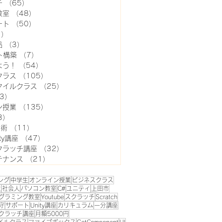
チ
（65）
65件の記事
教室
（48）
48件の記事
ート
（50）
50件の記事
1）
11件の記事
品
（3）
3件の記事
ト構築
（7）
7件の記事
よう！
（54）
54件の記事
クラス
（105）
105件の記事
タイルクラス
（25）
25件の記事
3）
3件の記事
ン授業
（135）
135件の記事
3）
3件の記事
用術
（11）
11件の記事
ty講座
（47）
47件の記事
クラッチ講座
（32）
32件の記事
テナンス
（21）
21件の記事
ング
中学生
オンライン授業
ビジネスクラス
生
社会人
パソコン教室
C#
ユニティ
上田市
グラミング教室
Youtube
スクラッチ
Scratch
守
サポート
Unity講座
カリキュラム
一分講座
クラッチ講座
月額5000円