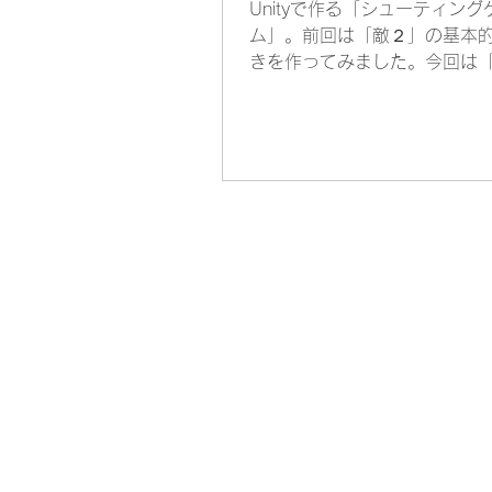
Unityで作る「シューティング
ム」。前回は「敵２」の基本
きを作ってみました。今回は
２」の攻撃を作ってみます。
は「敵１」よりも単調な動き
で、たくさんのミサイルを撃
るという攻撃にします。ただ
１」の弾はちょっと見ずらい
新たな弾も作ってお...