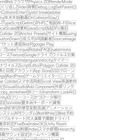
orm
Webブラウザ
Physics 2D
RenderMode
L
くり返し
Slider
背景
Debug.Log
SetParent()
nCollisionEnter()
yield break
adobe
try
年末年始
動画
OnCollisionStay()
ジ
TypeScript
GetInt()
PHP
ご相談
Wi-Fi
Slice
ocalScale
授業料
JavaScript
&&
DFU復旧
Collider 2D
Anchor Presets
サイト構築
using
uttonDown()
佐久市
VR
高齢者
SourceImage
パケット通信
WebP
google Play
ップ
brakeTorque
Rotate
FAQ
Quaternions
コース
Texture
Googleドライブ
ウイルス対策
Amount
datetime
angularVelocity
タイマー
ナウイルス
ScriptEditor
Polygon Collider 2D
問と回答
アカウント
App Store
SSDクローン
ngs
WardPress
ゲームクリエイター
ニュース
l Collider
スマホ活用術
Scroll View
英語教材
t()
VisualStudio
Add Conponent
外部リンク
copy_worksheet
BIツール
transform.LookAt()
nityID
フリーコース
かつ
データ移行
設定
isVisible
夏休み
キーボード
資格
era
NEWS
列挙型変数
言語
アニメーション
システム
API
ランダム
WaitWhile()
Web予約
バブルチャート
代入演算子
関数
ドライバ
衝突判定
FiveBox
IndexOf()
Unity Room
tform-Tools
制御
index
スマホ修理
Hierarchy
録画
サウンド設定
ホームページ構築
ndex()
Outlook
break
Sorting Layer ID