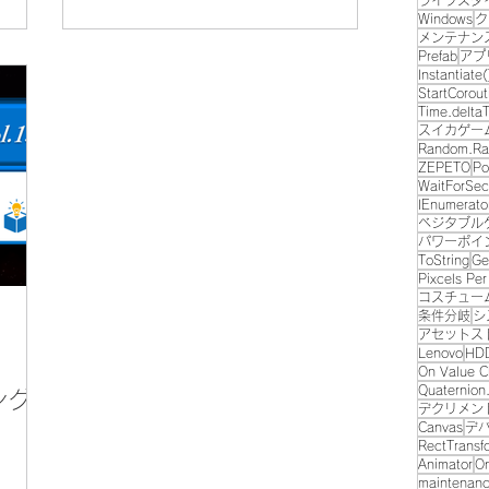
ライフスタ
ことが
Windows
ク
メンテナン
Prefab
アプ
Instantiate(
StartCorout
Time.delta
スイカゲー
Random.Ra
ZEPETO
Po
WaitForSec
IEnumerato
ベジタブル
パワーポイ
ToString
Ge
Pixcels Per
コスチュー
条件分岐
シ
アセットス
Lenovo
HD
On Value 
Quaternion
ング
デクリメン
Canvas
デ
RectTransf
Animator
On
maintenan