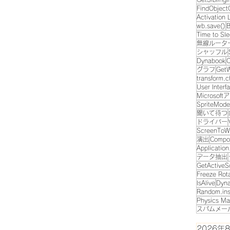
FindObject
Activation 
wb.save()
B
Time to Sl
無線ルータ
シャッフル
Dynabook
C
グラフ
GetW
transform.c
User Interf
Microsof
SpriteMode
聞いて待つ
ドライバー
ScreenToWo
演出
Compo
Applicatio
データ抽出
GetActiveS
Freeze Rot
IsAlive
Dyn
Random.ins
Physics Ma
スパムメー
2026年