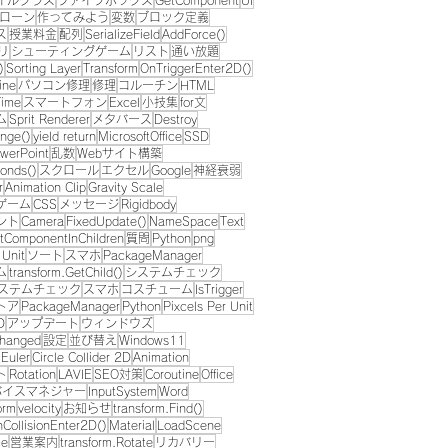
イルクラス
ファイブボックス
GetComponent
UI
ローン
作ってみよう
変数
ブロック定義
ス
授業料金
配列
SerializeField
AddForce()
リ
シューティングゲーム
リスト
通い放題
)
Sorting Layer
Transform
OnTriggerEnter2D()
ine
パソコン修理
修理
コルーチン
HTML
Time
スマートフォン
Excel
小技集
for文
ム
Sprit Renderer
メタバース
Destroy
nge()
yield return
MicrosoftOffice
SSD
werPoint
乱数
Webサイト構築
onds()
スクロール
エクセル
Google
神経衰弱
r
Animation Clip
Gravity Scale
ゲーム
CSS
メッセージ
Rigidbody
ント
Camera
FixedUpdate()
NameSpace
Text
tComponentInChildren
質問
Python
png
 Unit
ソート
スマホ
PackageManager
ム
transform.GetChild()
システムチェック
ステムチェック
スマホ
コスチューム
IsTrigger
トア
PackageManager
Python
Pixcels Per Unit
D
アップデート
ウィンドウズ
Changed
設定
並び替え
Windows11
.Euler
Circle Collider 2D
Animation
ト
Rotation
LAVIE
SEO対策
Coroutine
Office
バイスマネジャー
InputSystem
Word
orm
velocity
お知らせ
transform.Find()
CollisionEnter2D()
Material
LoadScene
ce
営業案内
transform.Rotate
リカバリー