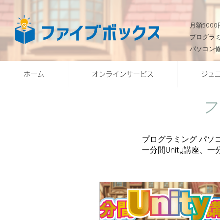
​月額50
プログラ
パソコン
ホーム
オンラインサービス
ジュ
フ
プログラミング パソ
​一分間Unity講座