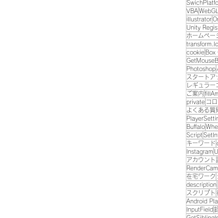
SwichPlatf
VBA
WebG
illustrator
O
Unity Regis
ホームペー
transform.l
cookie
Box 
GetMouseB
Photoshop
スタートア
レギュラー
ご案内
fill
private
コロ
よくある質
PlayerSetti
Buffalo
Whee
Script
SetIn
キーワード
Instagram
U
アカウント
RenderCam
在宅ワーク
description
スクリプト
Android Pla
InputField
GetSiblingI