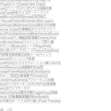
OfType
ネスト
Class
Linear Drag()
Lock
クリップスタジオ
マウス
液晶交換
odyType
追従カメラ
サーティファイ
eep
MicroSoft365
Invoke
GRC
NEC
ー
mousePosition
Kinematic
Add Layers
SetFloat()
WebmasterSools
明るさの効果
anvas Scaler
注意喚起
タスクマネジャー
orldPos()
tabSelected
MainCamera
Scene
hildCount
ペン機能
四則演算
Cinemachine
ace
ScreenSpace
フォトショップ
戻り値
tアカウント
Bluetooth
ノート
PlayerPrefs
切り取り
アップグレード
TextureType
Ruby
内部電池
検索順位
迷惑メール
ペイント
Vector3
フィッシング詐欺
rldPoint()
エクスクラメーション
度に向ける
nent
Resources
液晶割れ
float型
n.targetFrameRate
SpriteEditor
Xperia
グループ設定
比較演算子
Conteins()
cene
VirtualCamera
パフォーマンス改善
ation
マイク
クッキー
入れ子
SFC
出張授業
amic
おサイフケータイ
ideUnitSphere
電池交換
ToggleGroup
英語
terial 2D
転職
副業
翻訳
MacBookAir
ル
可視化
ターミナル
やり直し
Fixde Timestep
8月
（2）
2件の記事