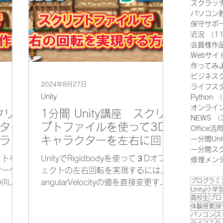
スクラッ
パソコン
保守サポ
近況
（1
会員様作
Webサイ
作ってみ
ビジネス
2024年8月27日
ライフス
Unity
Python
（
オンライ
クリ
1分間 Unity講座 スクリ
NEWS
（
ター
プトファイルを使って3D
Office活
ラを
キャラクターを左右に回転
一分間Uni
一分間ス
させる方法
ットを
UnityでRigidbodyを使って３Dオブジ
修理メン
ターゲ
ェクトの左右回転を実現するには、
プログラミ
の向い
angularVelocityの値を直接変更する
Unity
小学
の方向
方法、AddTorque()メソッドを使っ
高校生
プロ
に向き
て間接的にangularVelocityの値を更
体験授業
保
パソコン
ス
ること
新する方法があります。