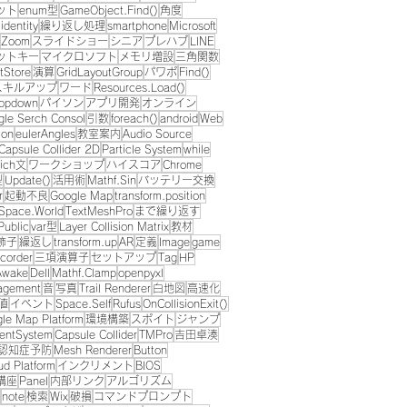
ット
enum型
GameObject.Find()
角度
identity
繰り返し処理
smartphone
Microsoft
Zoom
スライドショー
シニア
プレハブ
LINE
ットキー
マイクロソフト
メモリ増設
三角関数
tStore
演算
GridLayoutGroup
パワポ
Find()
スキルアップ
ワード
Resources.Load()
opdown
パイソン
アプリ開発
オンライン
gle Serch Consol
引数
foreach()
android
Web
ion
eulerAngles
教室案内
Audio Source
Capsule Collider 2D
Particle System
while
ich文
ワークショップ
ハイスコア
Chrome
型
Update()
活用術
Mathf.Sin
バッテリー交換
r
起動不良
Google Map
transform.position
Space.World
TextMeshPro
まで繰り返す
Public
var型
Layer Collision Matrix
教材
飾子
繰返し
transform.up
AR
定義
Image
game
corder
三項演算子
セットアップ
Tag
HP
Awake
Dell
Mathf.Clamp
openpyxl
agement
音
写真
Trail Renderer
白地図
高速化
値
イベント
Space.Self
Rufus
OnCollisionExit()
le Map Platform
環境構築
スポイト
ジャンプ
entSystem
Capsule Collider
TMPro
吉田卓湊
認知症予防
Mesh Renderer
Button
ud Platform
インクリメント
BIOS
講座
Panel
内部リンク
アルゴリズム
note
検索
Wix
破損
コマンドプロンプト