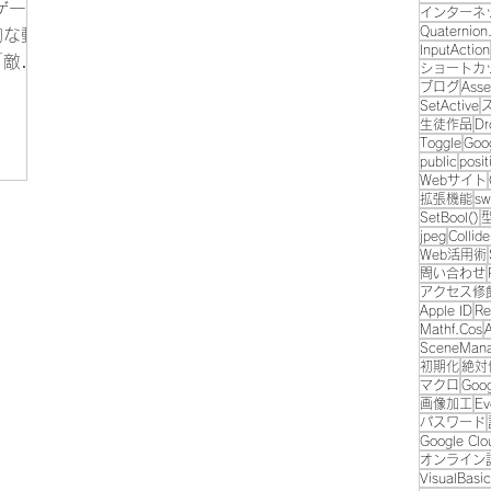
ゲー
インターネ
Quaternion.
的な動
InputAction
「敵
ショートカ
この敵
ブログ
Asse
SetActive
なの
生徒作品
Dr
ってく
Toggle
Goo
public
posit
し「敵
Webサイト
ので、
拡張機能
sw
SetBool()
jpeg
Collide
Web活用術
問い合わせ
アクセス修
Apple ID
Re
Mathf.Cos
SceneMan
初期化
絶対
マクロ
Goog
画像加工
Ev
パスワード
Google Clo
オンライン
VisualBasic