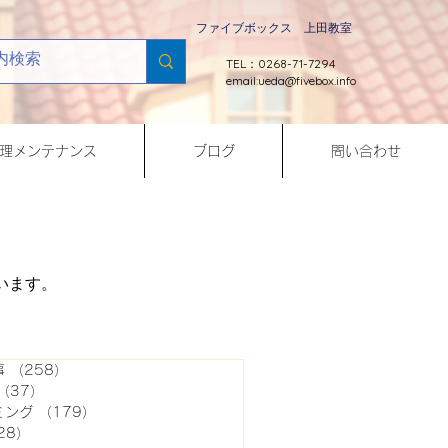
ファイブボックス 上田教室
TEL：0268-71-7294
email:
ueda@fivebox.info
理メンテナンス
ブログ
問い合わせ
います。
事
（258）
258件の記事
（37）
37件の記事
ミング
（179）
179件の記事
28）
128件の記事