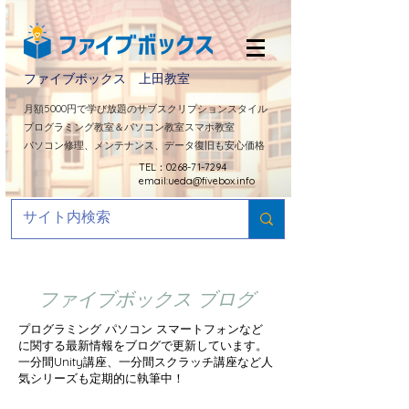
ファイブボックス 上田教室
​月額5000円で学び放題のサブスクリプションスタイル
プログラミング教室＆パソコン教室スマホ教室
パソコン修理、メンテナンス、データ復旧も安心価格
TEL：0268-71-7294
email:
ueda@fivebox.info
ファイブボックス ブログ
プログラミング パソコン スマートフォンなど
に関する最新情報をブログで更新しています。
​一分間Unity講座、一分間スクラッチ講座など人
気シリーズも定期的に
執筆中！