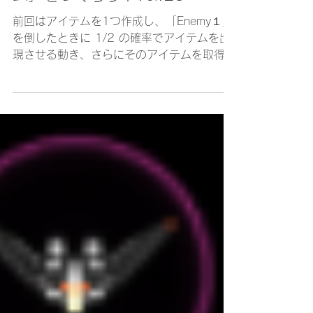
2021年5月18日
Unity
Unityで「シューティングゲー
ム」をつくろう！Vol.28
前回はアイテムを1つ作成し、「Enemy１」
を倒したときに 1/2 の確率でアイテムを出
現させる動き、さらにそのアイテムを取得し
た際に、HPが1だけ回復する動きを作成す
ることができました。 今回はその動きを改
良していきます。今回行うことは次の2
つ。...