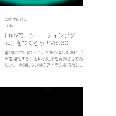
2021年6月4日
Unity
Unityで「シューティングゲー
ム」をつくろう！Vol.30
前回は2つ目のアイテムを取得した際に「攻
撃を強化する」という効果を発動させてみま
した。 今回は3つ目のアイテムを取得した
タイミングで、シールドを発動させ、防御を
強化してみます。 行うことは次の2つだ
け。 １，シールドの作成（HPを持たせ、出
現後10発攻撃を受けたら消滅）...