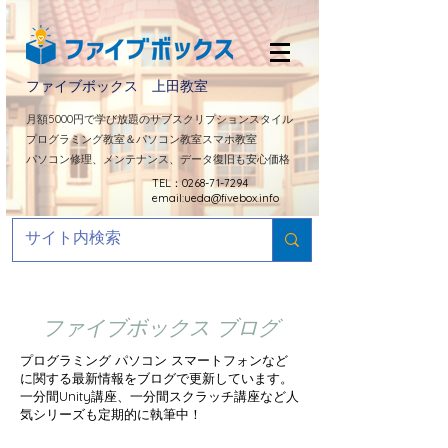
ファイブボックス 上田教室
​月額5000円で学び放題のサブスクリプションスタイル
プログラミング教室＆パソコン教室スマホ教室
パソコン修理、メンテナンス、データ復旧も安心価格
TEL：0268-71-7294
email:
ueda@fivebox.info
ファイブボックス ブログ
プログラミング パソコン スマートフォンなど
に関する最新情報をブログで更新しています。
​一分間Unity講座、一分間スクラッチ講座など人
気シリーズも定期的に
執筆中！