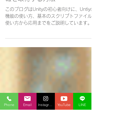
Unity
1分間 Unity講座 InputFieldの
入力から3つのタイミングで情
報を取得する方法
このブログはUnityの初心者向けに、Untiyの
機能の使い方、基本のスクリプトファイルの
使い方から応用までをご説明しています。中
級以上の方に読んでいただきたい内容も随時
更新していますので、お時間がある方、検索
でここにアクセスされた方はぜひ立ち寄って
いってください。...
Phone
Email
Instagram
YouTube
LINE