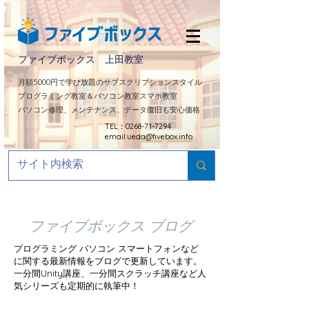
ファイブボックス 上田教室
​月額5000円で学び放題のサブスクリプションスタイル
プログラミング教室＆パソコン教室スマホ教室
パソコン修理、メンテナンス、データ復旧も安心価格
TEL：0268-71-7294
email:
ueda@fivebox.info
ファイブボックス ブログ
プログラミング パソコン スマートフォンなど
に関する最新情報をブログで更新しています。
​一分間Unity講座、一分間スクラッチ講座など人
気シリーズも定期的に
執筆中！