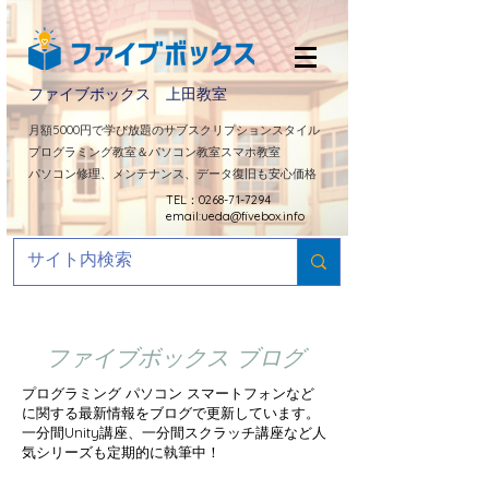
ファイブボックス 上田教室
​月額5000円で学び放題のサブスクリプションスタイル
プログラミング教室＆パソコン教室スマホ教室
パソコン修理、メンテナンス、データ復旧も安心価格
TEL：0268-71-7294
email:
ueda@fivebox.info
ファイブボックス ブログ
プログラミング パソコン スマートフォンなど
に関する最新情報をブログで更新しています。
​一分間Unity講座、一分間スクラッチ講座など人
気シリーズも定期的に
執筆中！