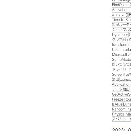
FindObject
Activation 
wb.save()
B
Time to Sl
無線ルータ
シャッフル
Dynabook
C
グラフ
GetW
transform.c
User Interf
Microsof
SpriteMode
聞いて待つ
ドライバー
ScreenToWo
演出
Compo
Applicatio
データ抽出
GetActiveS
Freeze Rot
IsAlive
Dyn
Random.ins
Physics Ma
スパムメー
2026年