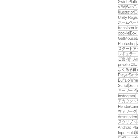
SwichPlatf
VBA
WebG
illustrator
O
Unity Regis
ホームペー
transform.l
cookie
Box 
GetMouseB
Photoshop
スタートア
レギュラー
ご案内
fill
private
コロ
よくある質
PlayerSetti
Buffalo
Whee
Script
SetIn
キーワード
Instagram
U
アカウント
RenderCam
在宅ワーク
description
スクリプト
Android Pla
InputField
GetSiblingI