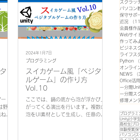
スクラッ
パソコン
保守サポ
近況
（1
会員様作
Webサイ
作ってみ
ビジネス
2024年1月7日
ライフス
プログラミング
Python
（
オンライ
タブ
スイカゲーム風「ベジタブ
NEWS
（
ルゲーム」の作り方
Office活
Vol.10
一分間Uni
一分間ス
ゲー
ここでは、鍋の底から泡が浮かび上
修理メン
は野菜
がってくる演出を行います。複数の
プログラミ
跳ね返
泡をUI素材として生成し、任意のパ
Unity
小学
取得済
ネルの子要素として配置します。泡
高校生
プロ
chyに
はプレハブにして、GameManagerか
体験授業
保
パソコン
ス
。
ら定期的に生成させましょう。