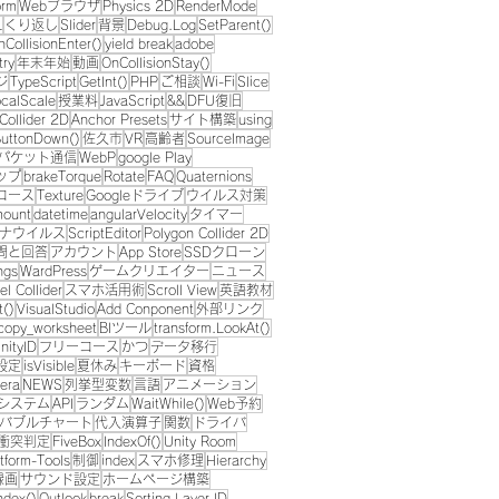
orm
Webブラウザ
Physics 2D
RenderMode
L
くり返し
Slider
背景
Debug.Log
SetParent()
nCollisionEnter()
yield break
adobe
try
年末年始
動画
OnCollisionStay()
ジ
TypeScript
GetInt()
PHP
ご相談
Wi-Fi
Slice
ocalScale
授業料
JavaScript
&&
DFU復旧
Collider 2D
Anchor Presets
サイト構築
using
uttonDown()
佐久市
VR
高齢者
SourceImage
パケット通信
WebP
google Play
ップ
brakeTorque
Rotate
FAQ
Quaternions
コース
Texture
Googleドライブ
ウイルス対策
Amount
datetime
angularVelocity
タイマー
ナウイルス
ScriptEditor
Polygon Collider 2D
問と回答
アカウント
App Store
SSDクローン
ngs
WardPress
ゲームクリエイター
ニュース
l Collider
スマホ活用術
Scroll View
英語教材
t()
VisualStudio
Add Conponent
外部リンク
copy_worksheet
BIツール
transform.LookAt()
nityID
フリーコース
かつ
データ移行
設定
isVisible
夏休み
キーボード
資格
era
NEWS
列挙型変数
言語
アニメーション
システム
API
ランダム
WaitWhile()
Web予約
バブルチャート
代入演算子
関数
ドライバ
衝突判定
FiveBox
IndexOf()
Unity Room
tform-Tools
制御
index
スマホ修理
Hierarchy
録画
サウンド設定
ホームページ構築
ndex()
Outlook
break
Sorting Layer ID