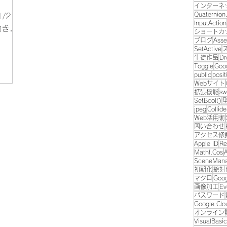
インターネ
Quaternion.
/2 の
InputAction
動き、
ショートカ
た際
ブログ
Asse
SetActive
を作成
生徒作品
Dr
はその
Toggle
Goo
public
posit
回行う
Webサイト
拡張機能
sw
SetBool()
jpeg
Collide
Web活用術
問い合わせ
アクセス修
Apple ID
Re
Mathf.Cos
SceneMan
初期化
絶対
マクロ
Goog
画像加工
Ev
パスワード
Google Clo
オンライン
VisualBasic