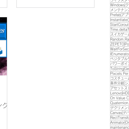
ライフスタ
Windows
ク
メンテナン
Prefab
アプ
Instantiate(
StartCorout
Time.delta
スイカゲー
Random.Ra
ZEPETO
Po
WaitForSec
IEnumerato
ベジタブル
パワーポイ
ToString
Ge
Pixcels Per
コスチュー
条件分岐
シ
アセットス
Lenovo
HD
On Value 
Quaternion
ング
デクリメン
Canvas
デ
RectTransf
Animator
On
maintenan