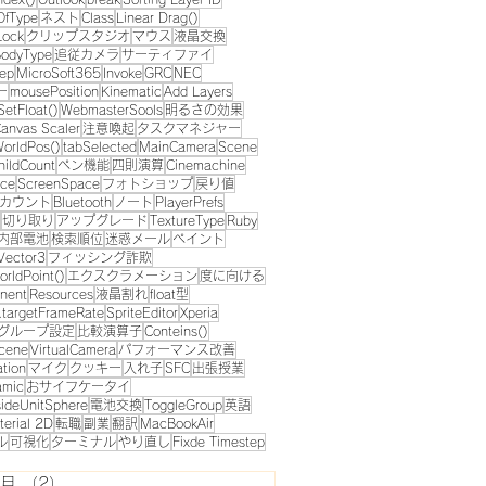
OfType
ネスト
Class
Linear Drag()
Lock
クリップスタジオ
マウス
液晶交換
odyType
追従カメラ
サーティファイ
eep
MicroSoft365
Invoke
GRC
NEC
ー
mousePosition
Kinematic
Add Layers
SetFloat()
WebmasterSools
明るさの効果
anvas Scaler
注意喚起
タスクマネジャー
orldPos()
tabSelected
MainCamera
Scene
hildCount
ペン機能
四則演算
Cinemachine
ace
ScreenSpace
フォトショップ
戻り値
tアカウント
Bluetooth
ノート
PlayerPrefs
切り取り
アップグレード
TextureType
Ruby
内部電池
検索順位
迷惑メール
ペイント
Vector3
フィッシング詐欺
rldPoint()
エクスクラメーション
度に向ける
nent
Resources
液晶割れ
float型
n.targetFrameRate
SpriteEditor
Xperia
グループ設定
比較演算子
Conteins()
cene
VirtualCamera
パフォーマンス改善
ation
マイク
クッキー
入れ子
SFC
出張授業
amic
おサイフケータイ
ideUnitSphere
電池交換
ToggleGroup
英語
terial 2D
転職
副業
翻訳
MacBookAir
ル
可視化
ターミナル
やり直し
Fixde Timestep
8月
（2）
2件の記事