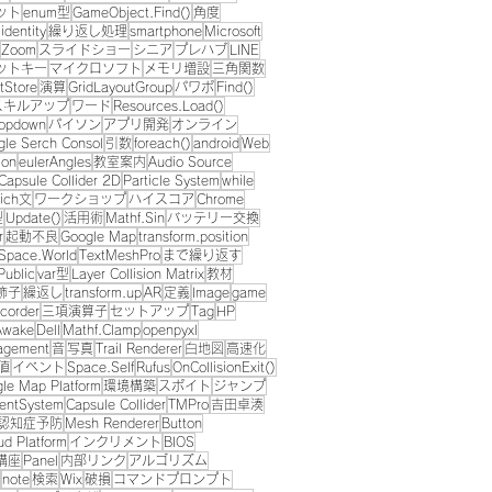
ット
enum型
GameObject.Find()
角度
identity
繰り返し処理
smartphone
Microsoft
Zoom
スライドショー
シニア
プレハブ
LINE
ットキー
マイクロソフト
メモリ増設
三角関数
tStore
演算
GridLayoutGroup
パワポ
Find()
スキルアップ
ワード
Resources.Load()
opdown
パイソン
アプリ開発
オンライン
gle Serch Consol
引数
foreach()
android
Web
ion
eulerAngles
教室案内
Audio Source
Capsule Collider 2D
Particle System
while
ich文
ワークショップ
ハイスコア
Chrome
型
Update()
活用術
Mathf.Sin
バッテリー交換
r
起動不良
Google Map
transform.position
Space.World
TextMeshPro
まで繰り返す
Public
var型
Layer Collision Matrix
教材
飾子
繰返し
transform.up
AR
定義
Image
game
corder
三項演算子
セットアップ
Tag
HP
Awake
Dell
Mathf.Clamp
openpyxl
agement
音
写真
Trail Renderer
白地図
高速化
値
イベント
Space.Self
Rufus
OnCollisionExit()
le Map Platform
環境構築
スポイト
ジャンプ
entSystem
Capsule Collider
TMPro
吉田卓湊
認知症予防
Mesh Renderer
Button
ud Platform
インクリメント
BIOS
講座
Panel
内部リンク
アルゴリズム
note
検索
Wix
破損
コマンドプロンプト