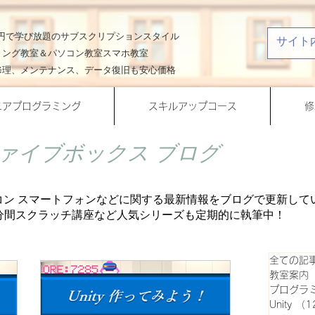
00円で学び放題のサブスクリプションスタイル
ミング教室＆パソコン教室スマホ教室
修理、メンテナンス、データ復旧も安心価格
ニアプログラミング
スキルアップコース
修
ァイブボックス ブログ
コン スマートフォンなどに関する最新情報をブログで更新して
、一分間スクラッチ講座など人気シリーズも定期的に
執筆中！
全ての記
教室案内
プログラ
Unity
（1