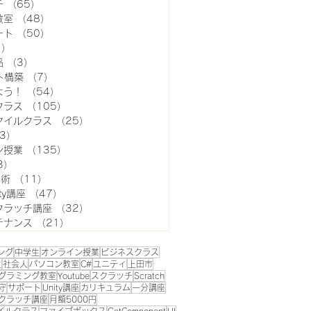
チ
（65）
65件の記事
教室
（48）
48件の記事
ート
（50）
50件の記事
1）
11件の記事
品
（3）
3件の記事
ト構築
（7）
7件の記事
よう！
（54）
54件の記事
クラス
（105）
105件の記事
タイルクラス
（25）
25件の記事
3）
3件の記事
ン授業
（135）
135件の記事
3）
3件の記事
用術
（11）
11件の記事
ty講座
（47）
47件の記事
クラッチ講座
（32）
32件の記事
テナンス
（21）
21件の記事
ング
中学生
オンライン授業
ビジネスクラス
生
社会人
パソコン教室
C#
ユニティ
上田市
グラミング教室
Youtube
スクラッチ
Scratch
守
サポート
Unity講座
カリキュラム
一分講座
クラッチ講座
月額5000円