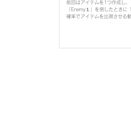
前回はアイテムを1つ作成し、
「Enemy１」を倒したときに 1
確率でアイテムを出現させる
さらにそのアイテムを取得し
に、HPが1だけ回復する動き
することができました。 今回
動きを改良していきます。今
ことは次の2つ。...