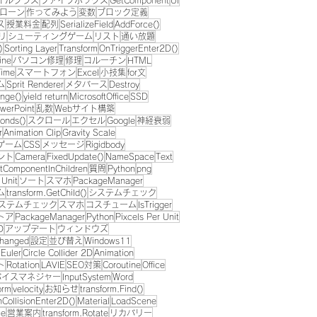
イルクラス
ファイブボックス
GetComponent
UI
ローン
作ってみよう
変数
ブロック定義
ス
授業料金
配列
SerializeField
AddForce()
リ
シューティングゲーム
リスト
通い放題
)
Sorting Layer
Transform
OnTriggerEnter2D()
ine
パソコン修理
修理
コルーチン
HTML
Time
スマートフォン
Excel
小技集
for文
ム
Sprit Renderer
メタバース
Destroy
nge()
yield return
MicrosoftOffice
SSD
werPoint
乱数
Webサイト構築
onds()
スクロール
エクセル
Google
神経衰弱
r
Animation Clip
Gravity Scale
ゲーム
CSS
メッセージ
Rigidbody
ント
Camera
FixedUpdate()
NameSpace
Text
tComponentInChildren
質問
Python
png
 Unit
ソート
スマホ
PackageManager
ム
transform.GetChild()
システムチェック
ステムチェック
スマホ
コスチューム
IsTrigger
トア
PackageManager
Python
Pixcels Per Unit
D
アップデート
ウィンドウズ
Changed
設定
並び替え
Windows11
.Euler
Circle Collider 2D
Animation
ト
Rotation
LAVIE
SEO対策
Coroutine
Office
バイスマネジャー
InputSystem
Word
orm
velocity
お知らせ
transform.Find()
CollisionEnter2D()
Material
LoadScene
ce
営業案内
transform.Rotate
リカバリー