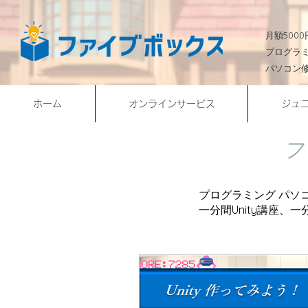
​月額50
プログラ
パソコン
ホーム
オンラインサービス
ジュ
フ
プログラミング パソ
​一分間Unity講座