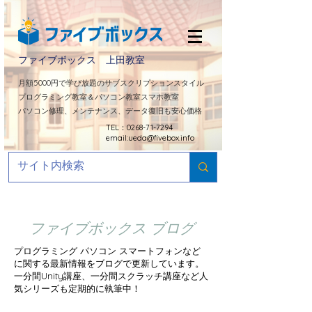
ファイブボックス 上田教室
​月額5000円で学び放題のサブスクリプションスタイル
プログラミング教室＆パソコン教室スマホ教室
パソコン修理、メンテナンス、データ復旧も安心価格
TEL：0268-71-7294
email:
ueda@fivebox.info
ファイブボックス ブログ
プログラミング パソコン スマートフォンなど
に関する最新情報をブログで更新しています。
​一分間Unity講座、一分間スクラッチ講座など人
気シリーズも定期的に
執筆中！