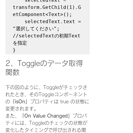
	selectedText = 
transform.GetChild(1).G
etComponent<Text>();

	selectedText.text = 
"選択してください";	
//selectedTextの初期Text
を指定

}
2、Toggleのデータ取得
関数
下の図のように、Toggleがチェックさ
れたとき、そのToggleコンポーネント
の
「isOn」
プロパティは true の状態に
変更されます。
また、
「On Value Changed」
プロパ
ティには、Toggleのチェックの状態が
変化したタイミングで呼び出される関