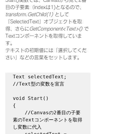
Start()関数では、Canvasから見て2番
目の子要素（indexは1)となるので、
transform.GetChild(1) 
として
「SelectedText」オブジェクトを取
得、さらに
GetComponent<Text>() 
で
Textコンポーネントを取得していま
す。
テキストの初期値には「選択してくだ
さい」などの言葉をセットします。
Text selectedText;	
//Text型の変数を宣言

void Start()

{

	//Canvasの2番目の子要
素のTextコンポーネントを取得
し変数に代入
