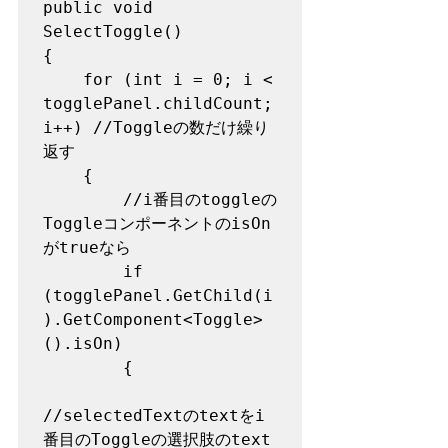
public void 
SelectToggle()

{

    for (int i = 0; i < 
togglePanel.childCount; 
i++) //Toggleの数だけ繰り
返す

    {

        //i番目のtoggleの
ToggleコンポーネントのisOn
がtrueなら

        if 
(togglePanel.GetChild(i
).GetComponent<Toggle>
().isOn)

        {

//selectedTextのtextをi
番目のToggleの選択肢のtext