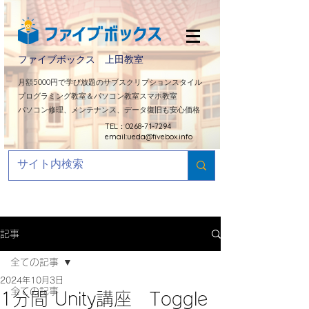
ファイブボックス 上田教室
​月額5000円で学び放題のサブスクリプションスタイル
プログラミング教室＆パソコン教室スマホ教室
パソコン修理、メンテナンス、データ復旧も安心価格
TEL：0268-71-7294
email:
ueda@fivebox.info
記事
全ての記事
2024年10月3日
全ての記事
1分間 Unity講座 Toggle