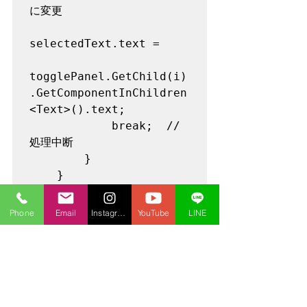
に変更

selectedText.text =

togglePanel.GetChild(i)
.GetComponentInChildren
<Text>().text;

            break;  //
処理中断

        }

    }

}
Phone
Email
Instagram
YouTube
LINE
3、Toggleに関数セット
作成した関数を各ToggleのToggleコン
ポーネントにセットします。
「OnValueChange」プロパティで、右