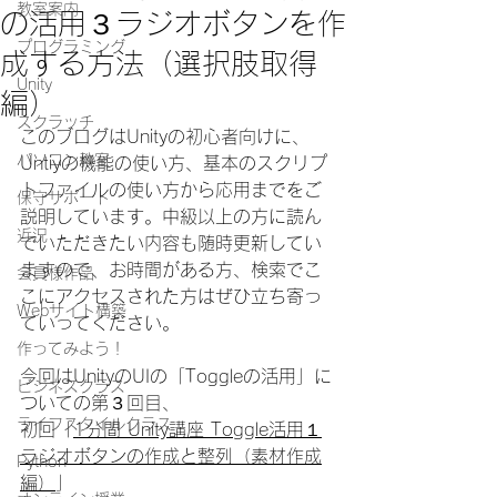
教室案内
の活用３ラジオボタンを作
プログラミング
成する方法（選択肢取得
Unity
編）
スクラッチ
このブログはUnityの初心者向けに、
パソコン教室
Untiyの機能の使い方、基本のスクリプ
トファイルの使い方から応用までをご
保守サポート
説明しています。中級以上の方に読ん
近況
でいただきたい内容も随時更新してい
ますので、お時間がある方、検索でこ
会員様作品
こにアクセスされた方はぜひ立ち寄っ
Webサイト構築
ていってください。
作ってみよう！
今回はUnityのUIの「Toggleの活用」に
ビジネスクラス
ついての第３回目、
ライフスタイルクラス
初回「
1分間 Unity講座 Toggle活用１
ラジオボタンの作成と整列（素材作成
Python
編）
」