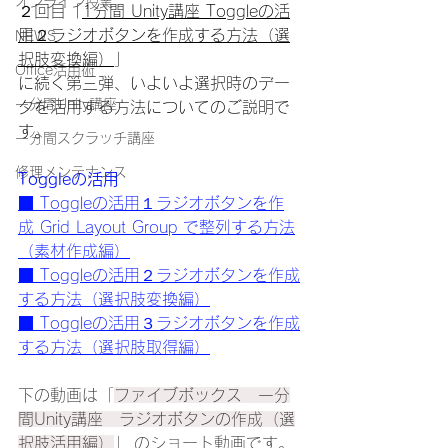
オンライン授業
２回目「
1分間 Unity講座 Toggleの活
用２ラジオボタンを作成する方法（選
NEWS
択肢変換編）
」
Office活用術
に続く第三弾、いよいよ選択時のデー
一分間Unity講座
タを活用する方法についてのご説明で
す。
一分間スクラッチ講座
修理メンテナンス
Toggleの活用
■ Toggleの活用１ラジオボタンを作
成 Grid Layout Group で整列する方法
（素材作成編）
■ Toggleの活用２
ラジオボタンを作成
する方法（選択肢変換編）
■ Toggleの活用３ラジオボタンを作成
する方法（選択肢取得編）
下の動画は「
ファイブボックス　一分
間Unity講座　ラジオボタンの作成（選
択肢活用編）
」 のショート動画です。