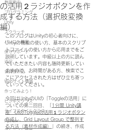
教室案内
の活用２ラジオボタンを作
プログラミング
成する方法（選択肢変換
Unity
編）
スクラッチ
このブログはUnityの初心者向けに、
パソコン教室
Untiyの機能の使い方、基本のスクリプ
トファイルの使い方から応用までをご
保守サポート
説明しています。中級以上の方に読ん
近況
でいただきたい内容も随時更新してい
ますので、お時間がある方、検索でこ
会員様作品
こにアクセスされた方はぜひ立ち寄っ
Webサイト構築
ていってください。
作ってみよう！
今回はUnityのUIの「Toggleの活用」に
ビジネスクラス
ついての第二回目、「
1分間 Unity講
ライフスタイルクラス
座　UIのToggleの活用１ラジオボタン
作成し、Grid Layout Group で整列す
Python
る方法（素材作成編）
」
の続き、
作成