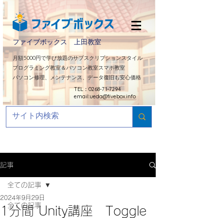
ファイブボックス 上田教室
​月額5000円で学び放題のサブスクリプションスタイル
プログラミング教室＆パソコン教室スマホ教室
パソコン修理、メンテナンス、データ復旧も安心価格
TEL：0268-71-7294
email:
ueda@fivebox.info
記事
全ての記事
2024年9月29日
全ての記事
1分間 Unity講座 Toggle