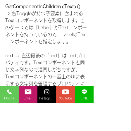
GetComponentInChildren<Text>()
⇒ 各Toggleが持つ子要素に含まれる
Textコンポーネントを取得します。こ
のケースでは「Label」がTextコンポー
ネントを持っているので、LabelのText
コンポーネントを指定します。
text
 ⇒ 左辺最後の「text」は textプロ
パティです。Textコンポーネントと同
じ文字列なので混同しがちですが、
Textコンポーネントの一番上のUIに表
示する文字列を管理するプロパティに
なります。
Phone
Email
Instagram
YouTube
LINE