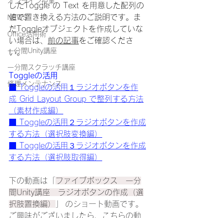
オンライン授業
したToggle の Text を用意した配列の
値で置き換える方法のご説明です。ま
NEWS
だToggleオブジェクトを作成していな
Office活用術
い場合は、
前の記事
をご確認くださ
一分間Unity講座
い。
一分間スクラッチ講座
Toggleの活用
修理メンテナンス
■ Toggleの活用１ラジオボタンを作
成 Grid Layout Group で整列する方法
（素材作成編）
■ Toggleの活用２
ラジオボタンを作成
する方法（選択肢変換編）
■ Toggleの活用３ラジオボタンを作成
する方法（選択肢取得編）
下の動画は
「
ファイブボックス　一分
間Unity講座　ラジオボタンの作成（選
択肢置換編）
」
 のショート動画です。
ご興味がございましたら、こちらの動