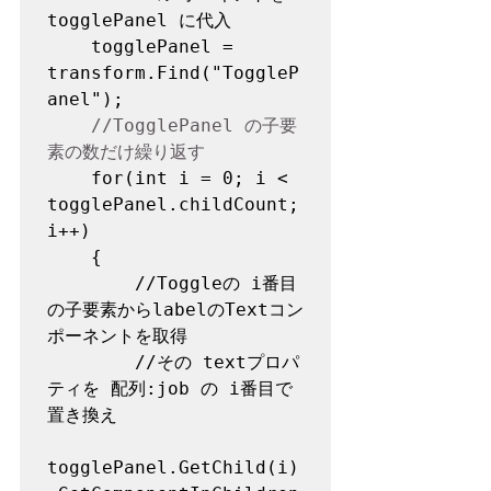
togglePanel に代入

    togglePanel = 
transform.Find("ToggleP
anel");

//TogglePanel の子要
素の数だけ繰り返す
    for(int i = 0; i < 
togglePanel.childCount; 
i++)

    {

        //Toggleの i番目
の子要素からlabelのTextコン
ポーネントを取得

        //その textプロパ
ティを 配列:job の i番目で
置き換え

togglePanel.GetChild(i)