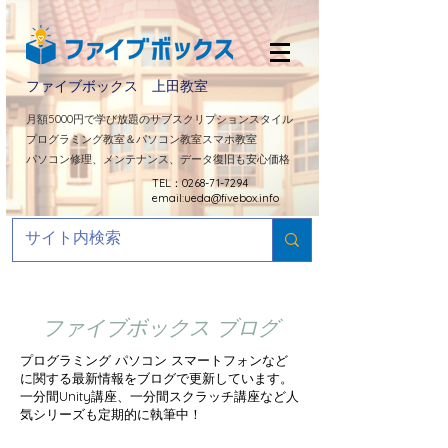
ファイブボックス 上田教室
​月額5000円で学び放題のサブスクリプションスタイル
プログラミング教室＆パソコン教室スマホ教室
パソコン修理、メンテナンス、データ復旧も安心価格
TEL：0268-71-7294
email:
ueda@fivebox.info
ファイブボックス ブログ
プログラミング パソコン スマートフォンなど
に関する最新情報をブログで更新しています。
​一分間Unity講座、一分間スクラッチ講座など人
気シリーズも定期的に
執筆中！