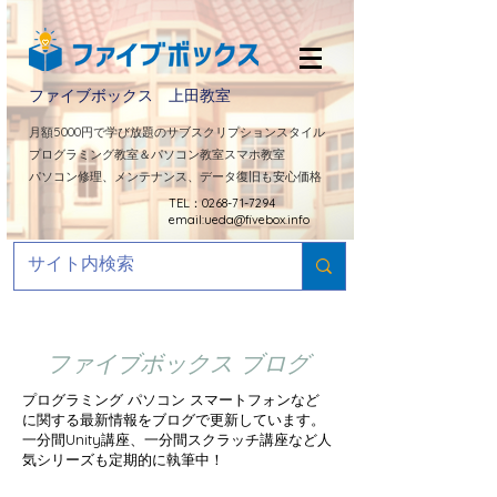
ファイブボックス 上田教室
​月額5000円で学び放題のサブスクリプションスタイル
プログラミング教室＆パソコン教室スマホ教室
パソコン修理、メンテナンス、データ復旧も安心価格
TEL：0268-71-7294
email:
ueda@fivebox.info
ファイブボックス ブログ
プログラミング パソコン スマートフォンなど
に関する最新情報をブログで更新しています。
​一分間Unity講座、一分間スクラッチ講座など人
気シリーズも定期的に
執筆中！