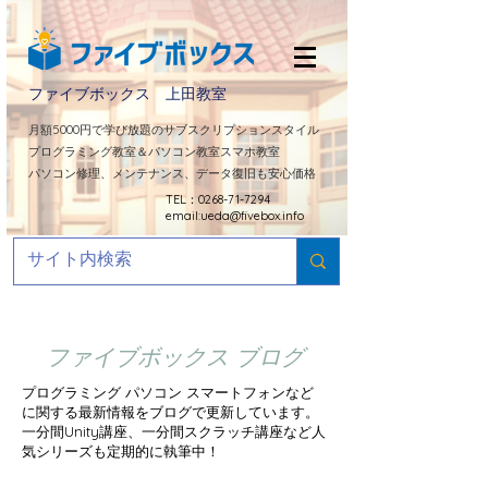
ファイブボックス 上田教室
​月額5000円で学び放題のサブスクリプションスタイル
プログラミング教室＆パソコン教室スマホ教室
パソコン修理、メンテナンス、データ復旧も安心価格
TEL：0268-71-7294
email:
ueda@fivebox.info
ファイブボックス ブログ
プログラミング パソコン スマートフォンなど
に関する最新情報をブログで更新しています。
​一分間Unity講座、一分間スクラッチ講座など人
気シリーズも定期的に
執筆中！