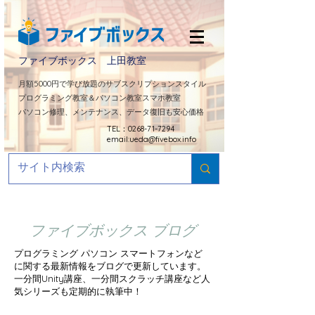
ファイブボックス 上田教室
​月額5000円で学び放題のサブスクリプションスタイル
プログラミング教室＆パソコン教室スマホ教室
パソコン修理、メンテナンス、データ復旧も安心価格
TEL：0268-71-7294
email:
ueda@fivebox.info
ファイブボックス ブログ
プログラミング パソコン スマートフォンなど
に関する最新情報をブログで更新しています。
​一分間Unity講座、一分間スクラッチ講座など人
気シリーズも定期的に
執筆中！