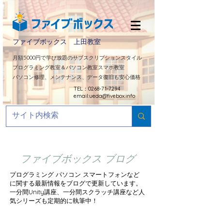
ファイブボックス 上田教室
​月額5000円で学び放題のサブスクリプションスタイル
プログラミング教室＆パソコン教室スマホ教室
パソコン修理、メンテナンス、データ復旧も安心価格
TEL：0268-71-7294
email:
ueda@fivebox.info
ファイブボックス ブログ
プログラミング パソコン スマートフォンなど
に関する最新情報をブログで更新しています。
​一分間Unity講座、一分間スクラッチ講座など人
気シリーズも定期的に
執筆中！