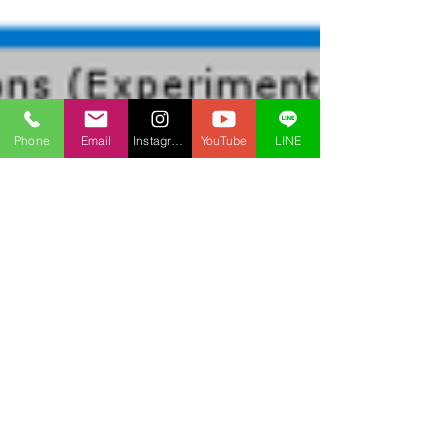
Phone
Email
Instagram
YouTube
LINE
2020年11月28日
プログラミング
【Unity小技集 Vol.001】
OnTriggerStay OnCollisionstay
が期待通り機能しないときに確