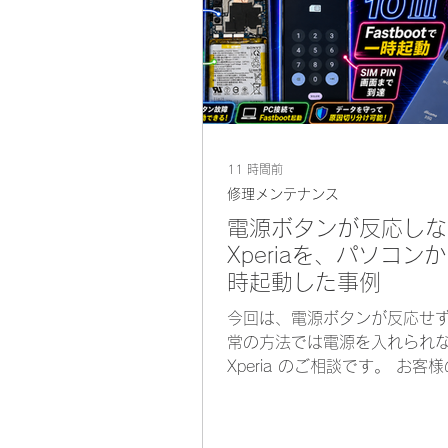
11 時間前
修理メンテナンス
電源ボタンが反応しな
Xperiaを、パソコン
時起動した事例
今回は、電源ボタンが反応せ
常の方法では電源を入れられ
Xperia のご相談です。 お客
望は、電源ボタンを完全に修
ことよりも「とりあえず端末
して、中のデータを確認した