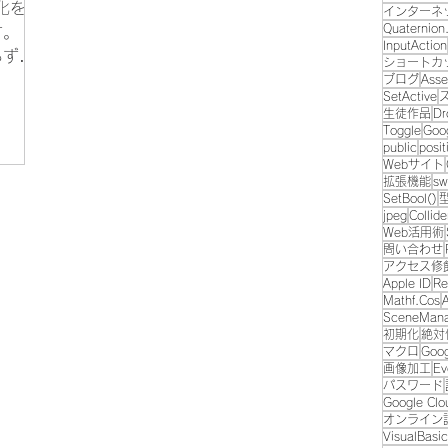
期化をご
インターネ
い 充
IDのパスワードを変更。...
Quaternion.
す。
Yロゴや
InputAction
らず、
ショートカ
ため、
て使え
ブログ
Asse
SetActive
でし
生徒作品
Dr
Toggle
Goo
public
posit
el
Webサイト
載の比較的
拡張機能
sw
リカバリ
SetBool()
jpeg
Collide
con搭
Web活用術
長押し
問い合わせ
アクセス修
表示で
Apple ID
Re
ン」を
Mathf.Cos
SceneMan
入りま
初期化
絶対
にあ
マクロ
Goog
クリッ
画像加工
Ev
パスワード
 これで
Google Clo
回はリ
オンライン
VisualBasic
でき、