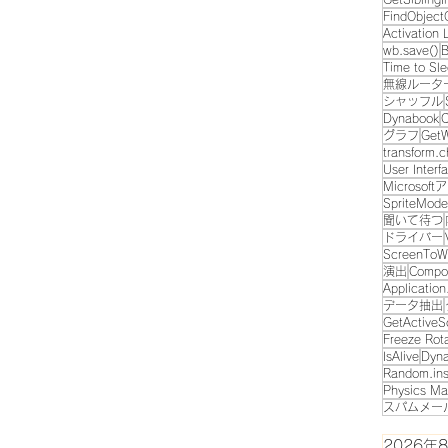
FindObject
Activation 
wb.save()
B
Time to Sl
無線ルータ
シャッフル
Dynabook
C
グラフ
GetW
transform.c
User Interf
Microsof
SpriteMode
聞いて待つ
ドライバー
ScreenToWo
演出
Compo
Applicatio
データ抽出
GetActiveS
Freeze Rot
IsAlive
Dyn
Random.ins
Physics Ma
スパムメー
2026年