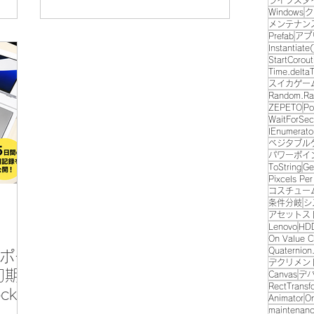
ライフスタ
認した
法では復旧できないことがありま
Windows
ク
メンテナン
側面へ
す。 今回は実際に当店で対応した修
Prefab
アプ
常な
理事例をもとに、AppleシリコンMac
Instantiate(
ませ
の復旧方法をご紹介します。 1. ご相
StartCorout
Time.delta
を使わ
談内容 今回お持ち込みいただいた
スイカゲー
パソコ
MacBookは、 初期化途中で失敗状態
Random.Ra
ZEPETO
Po
で、パ
Apple IDのパスワードも不明 約2年
WaitForSec
せるこ
間放置 という状態でした。 さらに初
IEnumerato
ベジタブル
は、今
期化を進めた結果、Macが起動しな
パワーポイ
ご紹介
くなるというトラブルも発生しまし
ToString
Ge
回お預か
た。 今回は、このMacをどのように
Pixcels Per
コスチュー
です。
復旧したのかをご紹介します。 2.
条件分岐
シ
 電源
Apple IDを復旧 幸い、お客様は別の
アセットス
Lenovo
HD
、クリ
MacBookも所有されていました。 し
On Value 
体側へ
かし、そのMacBookはバッテリー故
Quaternion
ポー
を接続
障で起動できない状態。 まずはバッ
デクリメン
初期
Canvas
デ
のロゴ
テリー交換を行い、正常に起動でき
RectTransf
ck
90％の
るようにしました。 その後、 システ
Animator
On
maintenan
、
ム設定 → Apple Account からApple