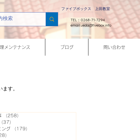
ファイブボックス 上田教室
TEL：0268-71-7294
email:
ueda@fivebox.info
理メンテナンス
ブログ
問い合わせ
います。
事
（258）
258件の記事
（37）
37件の記事
ミング
（179）
179件の記事
28）
128件の記事