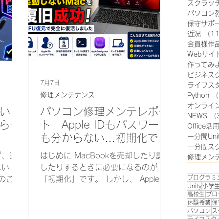
スクラッ
パソコン
保守サポ
近況
（1
会員様作
Webサイ
作ってみ
ビジネス
7月7日
ライフス
修理メンテナンス
Python
（
オンライ
い
パソコン修理メンテレポー
NEWS
（
から一
ト Apple IDもパスワード
Office活
も分からない…初期化でき
一分間Uni
一分間ス
ないMacを復旧した方法
ず、通
はじめに MacBookを売却したり譲渡
修理メン
ない
したりするときに必要になるのが
プログラミ
様のご希
「初期化」です。 しかし、 Apple ID
Unity
小学
理する
が分からない ログインパスワードも
高校生
プロ
を起動
分からない 初期化途中で起動しなく
体験授業
保
パソコン
ス
いと
なった というケースでは、通常の方