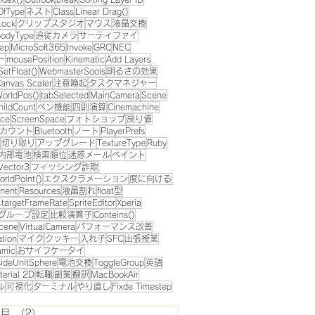
OfType
ネスト
Class
Linear Drag()
Lock
クリップスタジオ
マウス
液晶交換
odyType
追従カメラ
サーティファイ
eep
MicroSoft365
Invoke
GRC
NEC
ー
mousePosition
Kinematic
Add Layers
SetFloat()
WebmasterSools
明るさの効果
anvas Scaler
注意喚起
タスクマネジャー
orldPos()
tabSelected
MainCamera
Scene
hildCount
ペン機能
四則演算
Cinemachine
ace
ScreenSpace
フォトショップ
戻り値
tアカウント
Bluetooth
ノート
PlayerPrefs
切り取り
アップグレード
TextureType
Ruby
内部電池
検索順位
迷惑メール
ペイント
Vector3
フィッシング詐欺
rldPoint()
エクスクラメーション
度に向ける
nent
Resources
液晶割れ
float型
n.targetFrameRate
SpriteEditor
Xperia
グループ設定
比較演算子
Conteins()
cene
VirtualCamera
パフォーマンス改善
ation
マイク
クッキー
入れ子
SFC
出張授業
amic
おサイフケータイ
ideUnitSphere
電池交換
ToggleGroup
英語
terial 2D
転職
副業
翻訳
MacBookAir
ル
可視化
ターミナル
やり直し
Fixde Timestep
8月
（2）
2件の記事