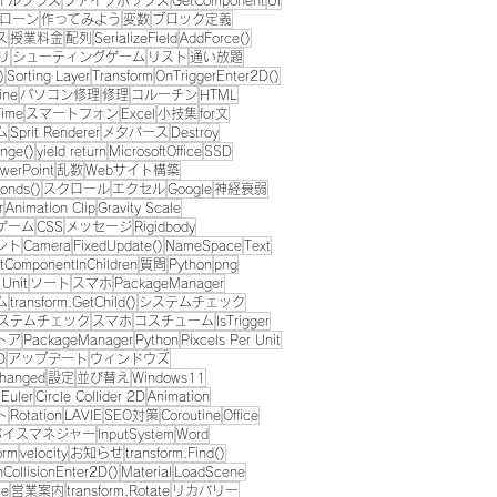
イルクラス
ファイブボックス
GetComponent
UI
ローン
作ってみよう
変数
ブロック定義
ス
授業料金
配列
SerializeField
AddForce()
リ
シューティングゲーム
リスト
通い放題
)
Sorting Layer
Transform
OnTriggerEnter2D()
ine
パソコン修理
修理
コルーチン
HTML
Time
スマートフォン
Excel
小技集
for文
ム
Sprit Renderer
メタバース
Destroy
nge()
yield return
MicrosoftOffice
SSD
werPoint
乱数
Webサイト構築
onds()
スクロール
エクセル
Google
神経衰弱
r
Animation Clip
Gravity Scale
ゲーム
CSS
メッセージ
Rigidbody
ント
Camera
FixedUpdate()
NameSpace
Text
tComponentInChildren
質問
Python
png
 Unit
ソート
スマホ
PackageManager
ム
transform.GetChild()
システムチェック
ステムチェック
スマホ
コスチューム
IsTrigger
トア
PackageManager
Python
Pixcels Per Unit
D
アップデート
ウィンドウズ
Changed
設定
並び替え
Windows11
.Euler
Circle Collider 2D
Animation
ト
Rotation
LAVIE
SEO対策
Coroutine
Office
バイスマネジャー
InputSystem
Word
orm
velocity
お知らせ
transform.Find()
CollisionEnter2D()
Material
LoadScene
ce
営業案内
transform.Rotate
リカバリー