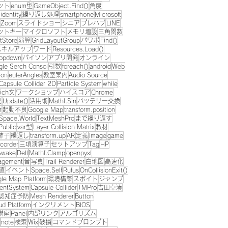
ット
enum型
GameObject.Find()
角度
identity
繰り返し処理
smartphone
Microsoft
Zoom
スライドショー
シニア
プレハブ
LINE
ットキー
マイクロソフト
メモリ増設
三角関数
tStore
演算
GridLayoutGroup
パワポ
Find()
スキルアップ
ワード
Resources.Load()
opdown
パイソン
アプリ開発
オンライン
gle Serch Consol
引数
foreach()
android
Web
ion
eulerAngles
教室案内
Audio Source
Capsule Collider 2D
Particle System
while
ich文
ワークショップ
ハイスコア
Chrome
型
Update()
活用術
Mathf.Sin
バッテリー交換
r
起動不良
Google Map
transform.position
Space.World
TextMeshPro
まで繰り返す
Public
var型
Layer Collision Matrix
教材
飾子
繰返し
transform.up
AR
定義
Image
game
corder
三項演算子
セットアップ
Tag
HP
Awake
Dell
Mathf.Clamp
openpyxl
agement
音
写真
Trail Renderer
白地図
高速化
値
イベント
Space.Self
Rufus
OnCollisionExit()
le Map Platform
環境構築
スポイト
ジャンプ
entSystem
Capsule Collider
TMPro
吉田卓湊
認知症予防
Mesh Renderer
Button
ud Platform
インクリメント
BIOS
講座
Panel
内部リンク
アルゴリズム
note
検索
Wix
破損
コマンドプロンプト