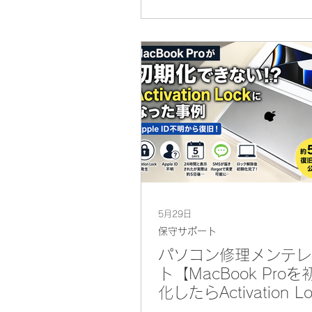
い」うものでした。 端末を確
ところ、電源ボタンは本体の
沈み込んでおり、押しても正
「カチッ」という感触があり
ん。 最終的には、電源ボタン
ずにFastbootモードへ入り、
ンから再起動命令を送ること
スワード入力画面まで起動さ
とができました。 この記事で
回行った診断と対応の流れを
します。 ご相談時の症状 今
りした端末は、Xperia 10 III
主な症状は次のとおりでした。
5月29日
ボタンを押しても反応がなく
保守サポート
ック感もなし 電源ボタンが本
パソコン修理メンテレ
沈み込んでいる 充電ケーブル
ト【MacBook Proを
するとLEDは点灯する SONY
化したらActivation Lo
は表示される バッテリー残量
に】
充電画面も表示される しかし