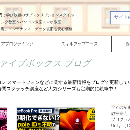
00円で学び放題のサブスクリプションスタイル
ミング教室＆パソコン教室スマホ教室
修理、メンテナンス、データ復旧も安心価格
ニアプログラミング
スキルアップコース
修
ァイブボックス ブログ
コン スマートフォンなどに関する最新情報をブログで更新して
、一分間スクラッチ講座など人気シリーズも定期的に
執筆中！
全ての記
教室案内
プログラ
Unity
（1