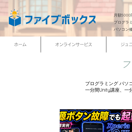
​月額50
プログラ
パソコン
ホーム
オンラインサービス
ジュ
フ
プログラミング パソ
​一分間Unity講座