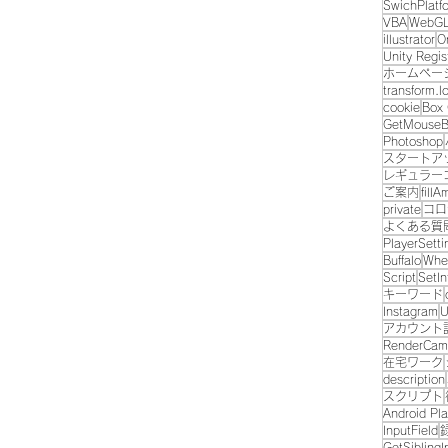
SwichPlatf
期化ま
VBA
WebG
比較的
illustrator
O
Unity Regis
ion
ホームペー
トアップ
transform.l
cookie
Box 
ion
GetMouseB
ション
Photoshop
M
スタートア
レギュラー
ご案内
fill
private
コロ
よくある質
PlayerSetti
Buffalo
Whee
Script
SetIn
キーワード
Instagram
U
アカウント
RenderCam
在宅ワーク
description
スクリプト
Android Pla
InputField
GetSiblingI