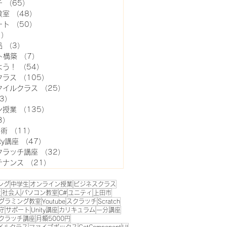
チ
（65）
65件の記事
教室
（48）
48件の記事
ート
（50）
50件の記事
1）
11件の記事
品
（3）
3件の記事
ト構築
（7）
7件の記事
よう！
（54）
54件の記事
クラス
（105）
105件の記事
タイルクラス
（25）
25件の記事
3）
3件の記事
ン授業
（135）
135件の記事
3）
3件の記事
用術
（11）
11件の記事
ty講座
（47）
47件の記事
クラッチ講座
（32）
32件の記事
テナンス
（21）
21件の記事
ング
中学生
オンライン授業
ビジネスクラス
生
社会人
パソコン教室
C#
ユニティ
上田市
グラミング教室
Youtube
スクラッチ
Scratch
守
サポート
Unity講座
カリキュラム
一分講座
クラッチ講座
月額5000円