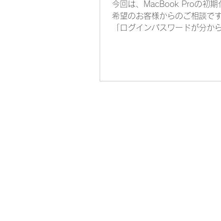
今回は、MacBook Proの初
Androidの通常起動には進まな
希望のお客様からのご相談で
電LEDが点灯し、液晶にSON
「ログインパスワードが分か
バッテリー残量が表示される
Macに入れない」「初期化し
るようにしたい」 という内容
た。 お預かりした機種は、
MacBook Pro 14インチ、Mod
A2442。 Apple Silicon搭
新しいMacBook Proです。 
ーモードから初期化 Apple Sili
載Macの場合、電源ボタンを
することで起動オプションを
きます。 そこから「オプショ
選択し、リカバリーモードに
す。 画面上部のメニューバー
る 「復旧アシスタント」を
ク。 「Macを消去」を選択。
完全初期化が始まります。 今
カバリーモードに入ることが