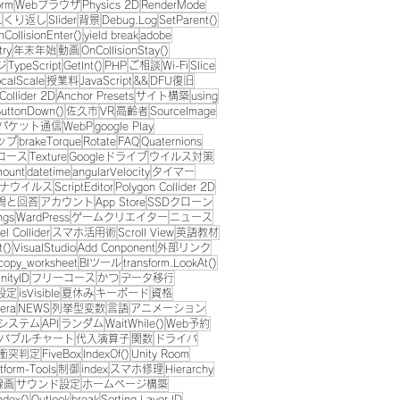
orm
Webブラウザ
Physics 2D
RenderMode
L
くり返し
Slider
背景
Debug.Log
SetParent()
nCollisionEnter()
yield break
adobe
try
年末年始
動画
OnCollisionStay()
ジ
TypeScript
GetInt()
PHP
ご相談
Wi-Fi
Slice
ocalScale
授業料
JavaScript
&&
DFU復旧
Collider 2D
Anchor Presets
サイト構築
using
uttonDown()
佐久市
VR
高齢者
SourceImage
パケット通信
WebP
google Play
ップ
brakeTorque
Rotate
FAQ
Quaternions
コース
Texture
Googleドライブ
ウイルス対策
Amount
datetime
angularVelocity
タイマー
ナウイルス
ScriptEditor
Polygon Collider 2D
問と回答
アカウント
App Store
SSDクローン
ngs
WardPress
ゲームクリエイター
ニュース
l Collider
スマホ活用術
Scroll View
英語教材
t()
VisualStudio
Add Conponent
外部リンク
copy_worksheet
BIツール
transform.LookAt()
nityID
フリーコース
かつ
データ移行
設定
isVisible
夏休み
キーボード
資格
era
NEWS
列挙型変数
言語
アニメーション
システム
API
ランダム
WaitWhile()
Web予約
バブルチャート
代入演算子
関数
ドライバ
衝突判定
FiveBox
IndexOf()
Unity Room
tform-Tools
制御
index
スマホ修理
Hierarchy
録画
サウンド設定
ホームページ構築
ndex()
Outlook
break
Sorting Layer ID