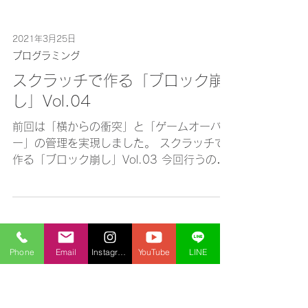
2021年3月25日
プログラミング
スクラッチで作る「ブロック崩
し」Vol.04
前回は「横からの衝突」と「ゲームオーバ
ー」の管理を実現しました。 スクラッチで
作る「ブロック崩し」Vol.03 今回行うのは
次の3つ。 １，ゲームクリア条件の作成
Phone
Email
Instagram
YouTube
LINE
２，打ち返す角度の管理 ３，ボールの速
さ、パドルの速さの管理 今回もYoutube...