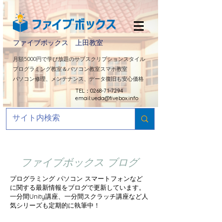
ファイブボックス 上田教室
​月額5000円で学び放題のサブスクリプションスタイル
プログラミング教室＆パソコン教室スマホ教室
パソコン修理、メンテナンス、データ復旧も安心価格
TEL：0268-71-7294
email:
ueda@fivebox.info
ファイブボックス ブログ
プログラミング パソコン スマートフォンなど
に関する最新情報をブログで更新しています。
​一分間Unity講座、一分間スクラッチ講座など人
気シリーズも定期的に
執筆中！