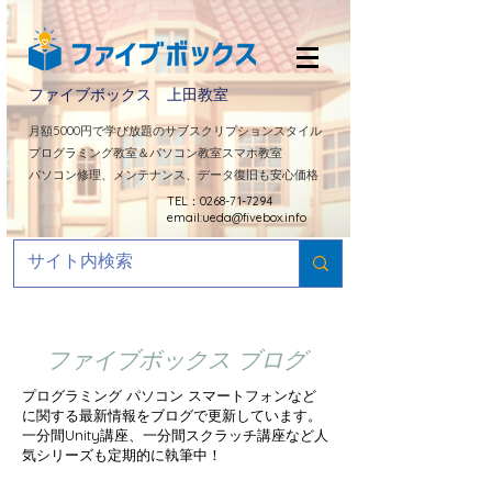
ファイブボックス 上田教室
​月額5000円で学び放題のサブスクリプションスタイル
プログラミング教室＆パソコン教室スマホ教室
パソコン修理、メンテナンス、データ復旧も安心価格
TEL：0268-71-7294
email:
ueda@fivebox.info
ファイブボックス ブログ
プログラミング パソコン スマートフォンなど
に関する最新情報をブログで更新しています。
​一分間Unity講座、一分間スクラッチ講座など人
気シリーズも定期的に
執筆中！