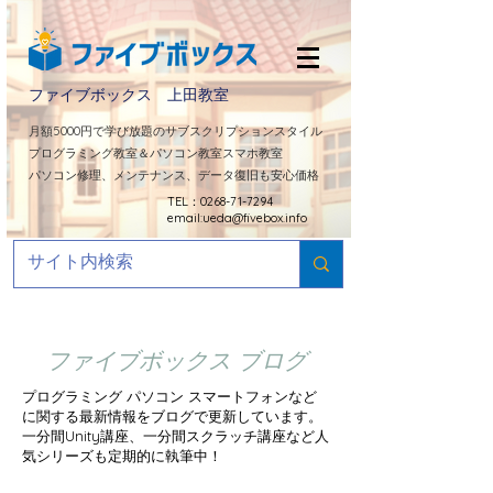
ファイブボックス 上田教室
​月額5000円で学び放題のサブスクリプションスタイル
プログラミング教室＆パソコン教室スマホ教室
パソコン修理、メンテナンス、データ復旧も安心価格
TEL：0268-71-7294
email:
ueda@fivebox.info
ファイブボックス ブログ
プログラミング パソコン スマートフォンなど
に関する最新情報をブログで更新しています。
​一分間Unity講座、一分間スクラッチ講座など人
気シリーズも定期的に
執筆中！