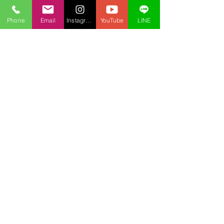
Phone
Email
Instagram
YouTube
LINE
2020年3月26日
プログラミング
ユニティ受講生 募集中
皆さん、「Unity」（ユニティ）って聞いた
ことありますか？世界で一番使われているゲ
ームエンジンです。「ポケモンGO」「ドラ