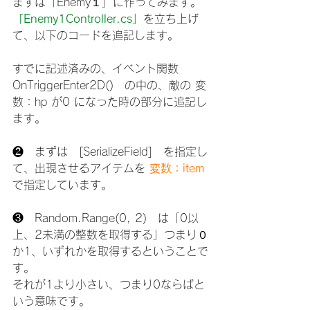
まずは「Enemy１」に作ってみます。
「Enemy1Controller.cs」
を立ち上げ
て、以下のコードを追記します。
すでに記述済みの、イベント関数　
OnTriggerEnter2D()　の中の、敵の 変
数：hp が0 になった時の部分に追記し
ます。
❷　まずは　[SerializeField]　を指定し
て、出現させるアイテムを
 変数：item
で指定しています。
❸　Random.Range(0, 2)　は「0以
上、2未満の整数を取得する」つまり０
か1、いずれかを取得するということで
す。
それが1より小さい、つまり0ならばと
いう意味です。