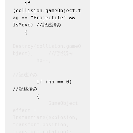
    if 
(collision.gameObject.t
ag == "Projectile" && 
IsMove)	
//記述済み
    {

Destroy(collision.gameO
bject);  	//記述済み

        hp--;
//記述済み

if (hp == 0)					
//記述済み

        {
            GameObject 
effect = 
Instantiate(explosion, 
transform.position, 
transform.rotation);
