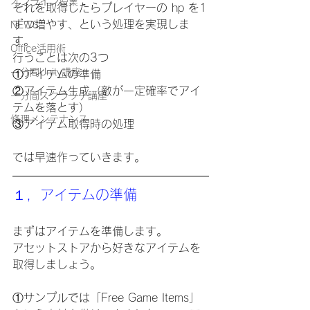
オンライン授業
それを取得したらプレイヤーの hp を1
ずつ増やす、という処理を実現しま
NEWS
す。
Office活用術
行うことは次の3つ
一分間Unity講座
①アイテムの準備
②アイテム生成（敵が一定確率でアイ
一分間スクラッチ講座
テムを落とす）
修理メンテナンス
③アイテム取得時の処理
では早速作っていきます。
１，アイテムの準備
まずはアイテムを準備します。
アセットストアから好きなアイテムを
取得しましょう。
①サンプルでは「Free Game Items」