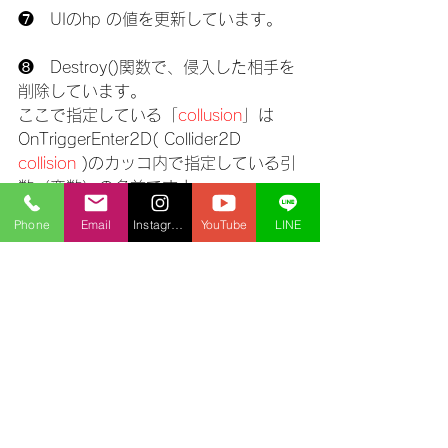
❼　UIのhp の値を更新しています。
❽　Destroy()関数で、侵入した相手を
削除しています。
ここで指定している「
collusion
」は
OnTriggerEnter2D( Collider2D 
collision 
)のカッコ内で指定している引
数（変数）の名前ですよ。
Phone
Email
Instagram
YouTube
LINE
void 
OnTriggerEnter2D(Collid
er2D collision)

{

if (collision.tag 
== "Enemy")	//記述済み

	{

		SubHP(1);               
//記述済み			
