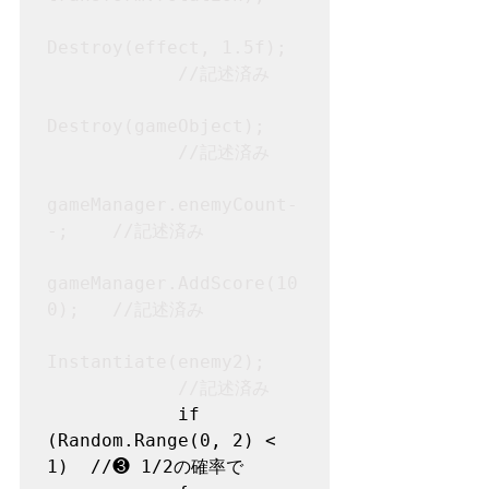
Destroy(effect, 1.5f);
//記述済み

Destroy(gameObject);
//記述済み

gameManager.enemyCount-
-;    //記述済み

gameManager.AddScore(10
0);   //記述済み

Instantiate(enemy2);
//記述済み
            if 
(Random.Range(0, 2) < 
1)	//❸ 1/2の確率で
