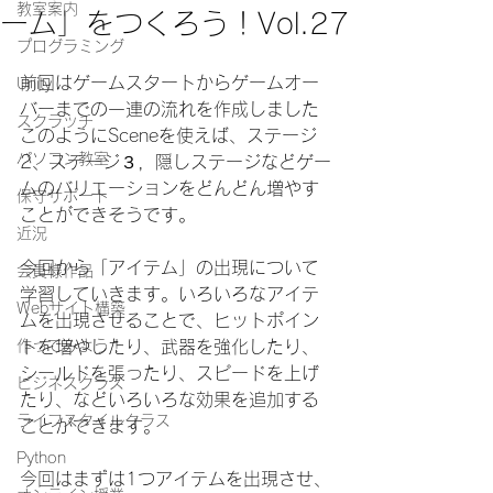
教室案内
ーム」をつくろう！Vol.27
プログラミング
前回はゲームスタートからゲームオー
Unity
バーまでの一連の流れを作成しました
スクラッチ
このようにSceneを使えば、ステージ
パソコン教室
2、ステージ３，隠しステージなどゲー
ムのバリエーションをどんどん増やす
保守サポート
ことができそうです。
近況
今回から「アイテム」の出現について
会員様作品
学習していきます。いろいろなアイテ
Webサイト構築
ムを出現させることで、ヒットポイン
作ってみよう！
トを増やしたり、武器を強化したり、
シールドを張ったり、スピードを上げ
ビジネスクラス
たり、などいろいろな効果を追加する
ライフスタイルクラス
ことができます。
Python
今回はまずは1つアイテムを出現させ、