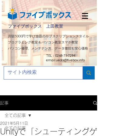
ファイブボックス 上田教室
​月額5000円で学び放題のサブスクリプションスタイル
プログラミング教室＆パソコン教室スマホ教室
パソコン修理、メンテナンス、データ復旧も安心価格
TEL：0268-71-7294
email:
ueda@fivebox.info
記事
全ての記事
2021年5月11日
全ての記事
Unityで「シューティングゲ