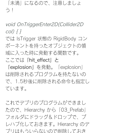
「未満」になるので、注意しましょ
う！
void OnTriggerEnter2D(Collider2D 
col) { } 
では IsTrigger 状態の RigidBody コン
ポーネントを持ったオブジェクトの領
域に入った時に発動する関数です。
ここでは
「hit_effect」と
「explosion」
を発動。「explosion」
は削除されるプログラムを持たないの
で、1.5秒後に削除される命令も指定し
ています。
これでデブリのプログラムができまし
たので、Hierarchy から「03_Prefab」
フォルダにドラッグ＆ドロップで、プ
レハブ化しておきます。Hierarchy のデ
ブリはもういらないので削除しておき