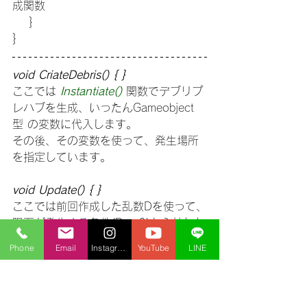
成関数
    }
}
void CriateDebris() { }
ここでは 
Instantiate() 
関数でデブリプ
レハブを生成、いったんGameobject
型 の変数に代入します。
その後、その変数を使って、発生場所
を指定しています。
void Update() { }
ここでは前回作成した乱数Dを使って、
隕石が発生する条件(D==0)から外れた
とき（else if ）、さらに乱数が5以下の
Phone
Email
Instagram
YouTube
LINE
時（D<=5）、上で指定した 
CriateDebris()
 関数を発動してデブリ
を生成しています。