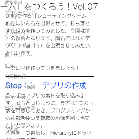
教室案内
ーム」をつくろう！Vol.07
プログラミング
Unityで作る「シューティングゲーム」
前回はいん石を出現させて、打ち落と
Unity
す仕組みを作ってみました。今回は前
スクラッチ
回の復習となります。隕石ではなくデ
パソコン教室
ブリ（宇宙ゴミ）を出現させてみたい
と思います。
保守サポート
近況
　では早速作っていきましょう！
会員様作品
Step：1　デブリの作成
Webサイト構築
①まずはデブリの素材を取り込みま
作ってみよう！
す。隕石と同じように、まずは1つの画
ビジネスクラス
像を用意しておき、プログラミングか
ら乱数を使って複数の画像を割り当て
ライフスタイルクラス
たいと思います。
Python
画像を一つ選択し、Hierarchyにドラッ