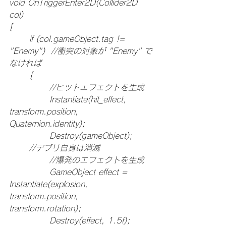
void OnTriggerEnter2D(Collider2D 
col)
{
	if (col.gameObject.tag != 
"Enemy")  //衝突の対象が "Enemy" で
なければ
	{
		//ヒットエフェクトを生成
		Instantiate(hit_effect, 
transform.position, 
Quaternion.identity);
		Destroy(gameObject);	
	//デブリ自身は消滅
		//爆発のエフェクトを生成
		GameObject effect = 
Instantiate(explosion, 
transform.position, 
transform.rotation);
		Destroy(effect, 1.5f);       