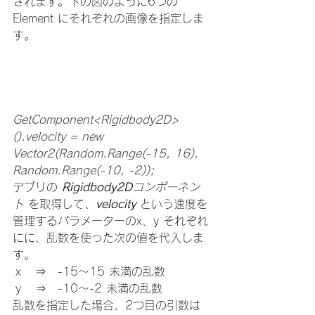
されます。下の図のように6つの 
Element にそれぞれの画像を指定しま
す。
GetComponent<Rigidbody2D>
().velocity = new 
Vector2(Random.Range(-15, 16), 
Random.Range(-10, -2));
デブリの 
Rigidbody2D
コンポーネン
ト
 を取得して
、
velocity 
という速度を
管理するパラメーターのx、y それぞれ
にに、乱数を使った次の値を代入しま
す。
ｘ　⇒　-15～15 未満の乱数
ｙ　⇒　-10～-2 未満の乱数
乱数を指定した場合、2つ目の引数は