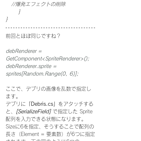
   //爆発エフェクトの削除
	}
}
前回とほぼ同じですね？
debRenderer = 
GetComponent<SpriteRenderer>();
debRenderer.sprite = 
sprites[Random.Range(0, 6)];
ここで、デブリの画像を乱数で指定し
ます。
デブリに
「Debris.cs」
をアタッチする
と、
[SerializeField] 
で指定した Sprite 
配列を入力できる状態になります。
Sizeに6を指定、そうすることで配列の
長さ（Element = 要素数）が6つに指定