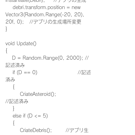
Instantiate(Debri);	//デブリの生成
    debri.transform.position = new 
Vector3(Random.Range(-20, 20), 
20f, 0);	//デブリの生成場所変更
}
void Update()
{
　 D = Random.Range(0, 2000); //
記述済み
    if (D == 0)				//記述
済み
    {
        CriateAsteroid();			
//記述済み
    }
    else if (D <= 5)
    {
        CriateDebris();		//デブリ生