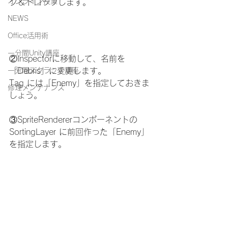
オンライン授業
グ＆ドロップします。
NEWS
Office活用術
一分間Unity講座
②Inspectorに移動して、名前を
「Debris」に変更します。
一分間スクラッチ講座
Tag には「Enemy」を指定しておきま
修理メンテナンス
しょう。
③SpriteRendererコンポーネントの 
SortingLayer に前回作った「Enemy」
を指定します。