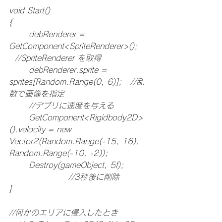
void Start()
{
	debRenderer = 
GetComponent<SpriteRenderer>();	
  //SpriteRenderer を取得
	debRenderer.sprite = 
sprites[Random.Range(0, 6)];   //乱
数で画像を指定
	//デブリに速度を与える
	GetComponent<Rigidbody2D>
().velocity = new 
Vector2(Random.Range(-15, 16), 
Random.Range(-10, -2));
	Destroy(gameObject, 5f);		
			//3秒後に削除
}
//何かのエリアに侵入したとき