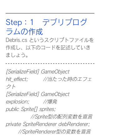
Step：1　デブリプログ
ラムの作成
Debris.cs というスクリプトファイルを
作成し、以下のコードを記述していき
ましょう。
[SerializeField] GameObject 
hit_effect;		//当たった時のエフェ
クト
[SerializeField] GameObject 
explosion;		//爆発
public Sprite[] sprites;                    
		//Sprite型の配列変数を宣言
private SpriteRenderer debRenderer;	
	//SpriteRenderer型の変数を宣言