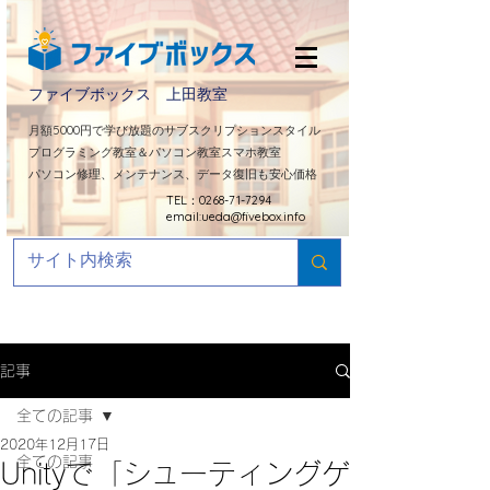
ファイブボックス 上田教室
​月額5000円で学び放題のサブスクリプションスタイル
プログラミング教室＆パソコン教室スマホ教室
パソコン修理、メンテナンス、データ復旧も安心価格
TEL：0268-71-7294
email:
ueda@fivebox.info
記事
全ての記事
2020年12月17日
全ての記事
Unityで「シューティングゲ