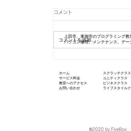
コメント
上田市、東御市のプログラミング教
コメントを追加…
​パソコン修理、メンテナンス、デ
UnityのTime.deltaTimeの使い
方 徹底まとめ
ホーム
スクラッチクラス
サービス料金
ユニティクラス
​教室へのアクセス
ビジネスクラス
​お問い合わせ
​ライフスタイル
©2020 by FiveBox