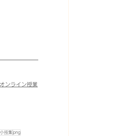
オンライン授業
小技集
png