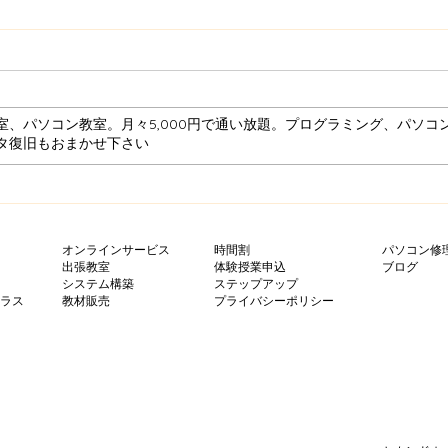
室、パソコン教室。月々5,000円で通い放題。プログラミング、パソコ
ータ復旧もおまかせ下さい
Unityのコルーチンで使う
一分
yield return の書き方 徹底
演出
オンラインサービス
時間割
パソコン修
出張教室
体験授業申込
ブログ
まとめ
方
システム構築
ステップアップ
クラス
​教材販売
プライバシーポリシー