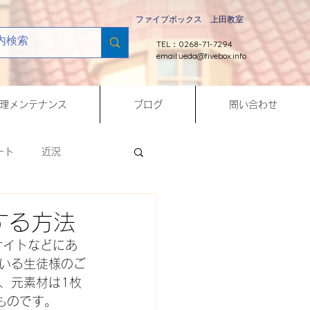
ファイブボックス 上田教室
TEL：0268-71-7294
email:
ueda@fivebox.info
理メンテナンス
ブログ
問い合わせ
ート
近況
Python
割する方法
bサイトなどにあ
修理メンテナンス
いる生徒様のご
、元素材は1枚
ものです。