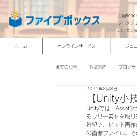
​月額50
プログラ
パソコン
ホーム
オンラインサービス
ジュ
全ての記事
教室案内
プログラ
2021年2月8日
会員様作品
Webサイト構築
【Unity
Unityでは「Ass
オンライン授業
NEWS
るフリー素材を取り
希望で、ビット画像
の画像ファイル、そ