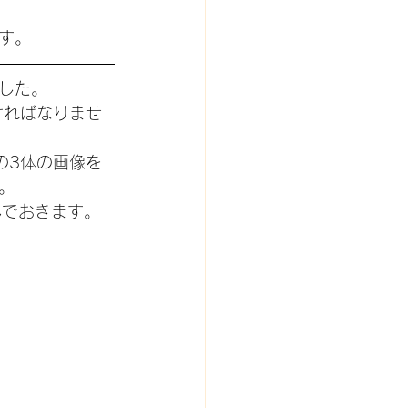
ます。
した。
ければなりませ
の3体の画像を
。
込んでおきます。