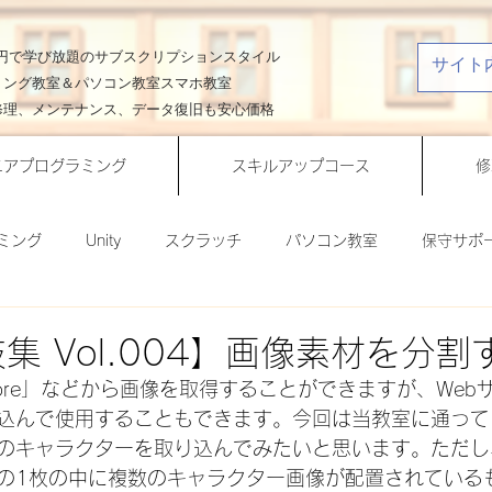
00円で学び放題のサブスクリプションスタイル
ミング教室＆パソコン教室スマホ教室
修理、メンテナンス、データ復旧も安心価格
ニアプログラミング
スキルアップコース
修
ミング
Unity
スクラッチ
パソコン教室
保守サポ
作ってみよう！
ビジネスクラス
ライフスタイルクラス
小技集 Vol.004】画像素材を分
etStore」などから画像を取得することができますが、We
Office活用術
一分間Unity講座
一分間スクラッチ講座
込んで使用することもできます。今回は当教室に通って
のキャラクターを取り込んでみたいと思います。ただし
の1枚の中に複数のキャラクター画像が配置されている