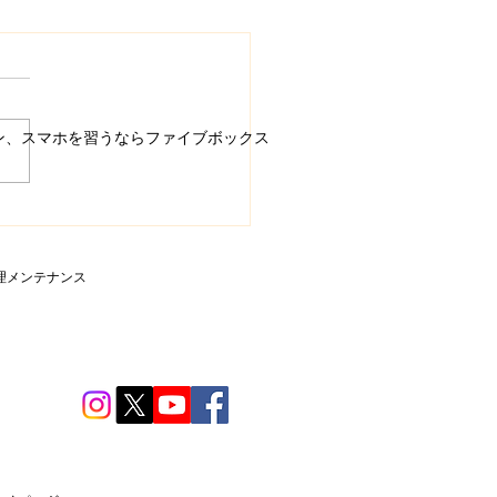
ン、スマホを習うならファイブボックス
間スクラッチ講座 背景
3月編 梅の花の咲かせ
理メンテナンス