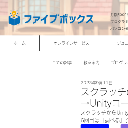
​月額50
プログラ
パソコン
ホーム
オンラインサービス
ジュ
全ての記事
教室案内
プログラ
2023年9月11日
会員様作品
Webサイト構築
スクラッチ
→Unit
オンライン授業
NEWS
スクラッチからUnit
6回目は「調べる」