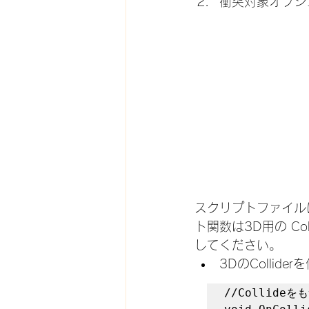
衝突対象オブジェ
スクリプトファイル
ト関数は3D用の Col
してください。
3DのCollid
//Collid