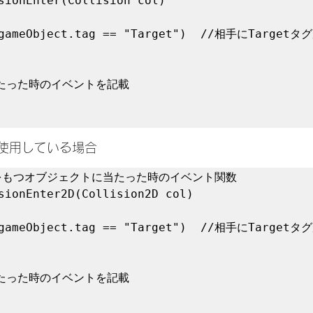
sionEnter(Collision col)  

erを使用している場合
2Dをもつオブジェクトに当たった時のイベント関数

sionEnter2D(Collision2D col)
