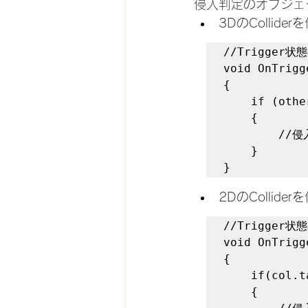
侵入判定のオブジェク
3DのCollid
//Trigger
void OnTrigg
{

    if (other.tag == "Wall")  //侵入した相手がwallタグを持っていたら

    {

        //侵入したときのイベントを記載

    }

}
2DのCollid
//Trigger
void OnTrigg
{

    if(col.tag == "Wall")   //侵入した相手がwallタグを持っていたら

    {
