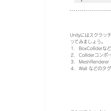
Unityにはスク
ってみましょう。
BoxColli
Colliderコ
MeshRende
Wall などの