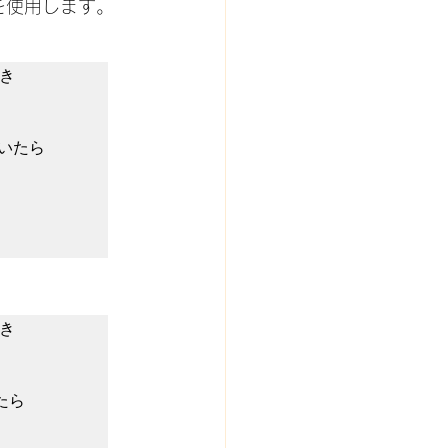
 を使用します。
き

き
