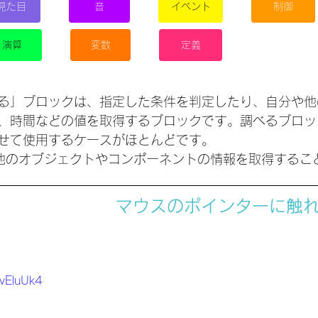
見た目
音
イベント
制御
演算
変数
定義
る」ブロックは、指定した条件を判定したり、自分や他
、時間などの値を取得するブロックです。調べるブロッ
せて使用するケースがほとんどです。
様に、他のオブジェクトやコンポーネントの情報を取得する
マウスのポインターに触
EvEluUk4