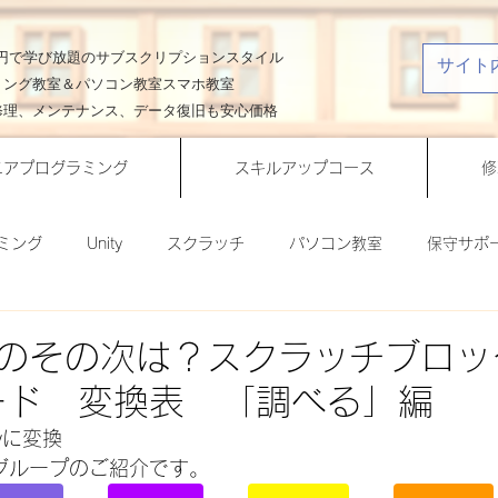
00円で学び放題のサブスクリプションスタイル
ミング教室＆パソコン教室スマホ教室
修理、メンテナンス、データ復旧も安心価格
ニアプログラミング
スキルアップコース
修
ミング
Unity
スクラッチ
パソコン教室
保守サポ
作ってみよう！
ビジネスクラス
ライフスタイルクラス
のその次は？スクラッチブロッ
yコード 変換表 「調べる」編
Office活用術
一分間Unity講座
一分間スクラッチ講座
yに変換
グループのご紹介です。