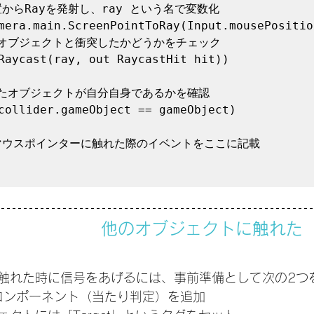
からRayを発射し、ray という名で変数化

mera.main.ScreenPointToRay(Input.mousePosition
他のオブジェクトと衝突したかどうかをチェック

Raycast(ray, out RaycastHit hit))

他のオブジェクトに触れた
触れた時に信号をあげるには、事前準備として次の2つ
derコンポーネント（当たり判定）を追加