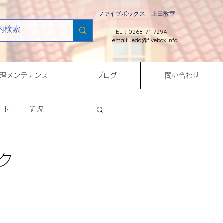
ファイブボックス 上田教室
TEL：0268-71-7294
email:
ueda@fivebox.info
理メンテナンス
ブログ
問い合わせ
ート
近況
Python
ク
修理メンテナンス