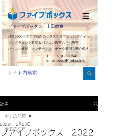
ファイブボックス 上田教室
​月額5000円で学び放題のサブスクリプションスタイル
プログラミング教室＆パソコン教室スマホ教室
パソコン修理、メンテナンス、データ復旧も安心価格
TEL：0268-71-7294
email:
ueda@fivebox.info
記事
全ての記事
2022年12月20日
全ての記事
ファイブボックス 2022