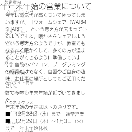
教室案内
年年末年始の営業について
プログラミング
今年は電気代が高くついて困ってしま
いますが、「ウォームシェア（WARM 
Unity
SHARE）」という考え方が広まってい
スクラッチ
るようですね。暖かさをシェアしよう
パソコン教室
という考え方のようですが、教室でも
なるべく暖かくして、多くの方が温ま
保守サポート
ることができるように準備していま
近況
す。普段のパソコン、プログラミング
の授業だけでなく、自習やご自身の趣
会員様作品
味、お仕事の場所としてもご活用くだ
Webサイト構築
さい。
作ってみよう！
さて今年も年末年始が近づいてきまし
た。
ビジネスクラス
年末年始の予定は以下の通りです。
ライフスタイルクラス
■　12月28日（水）まで　通常営業
■　12月29日（木）～1月3日（火）
Python
まで　年末年始休校