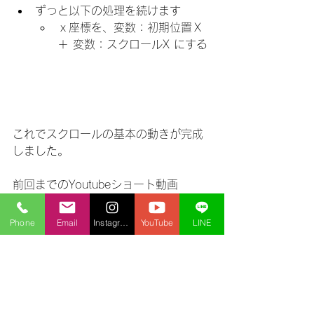
ずっと以下の処理を続けます
ｘ座標を、変数：初期位置Ｘ 
＋ 変数：スクロールX にする
これでスクロールの基本の動きが完成
しました。
前回までのYoutubeショート動画
初回スクラッチの加速（物理・重力）
ジャンプ基本編
Phone
Email
Instagram
YouTube
LINE
第２弾スクラッチの加速（物理・重
力）ジャンプ沈み込み補正編
第３弾スクラッチの加速（物理・重
力）二段ジャンプ制御編
第４弾スクラッチの加速（物理・重