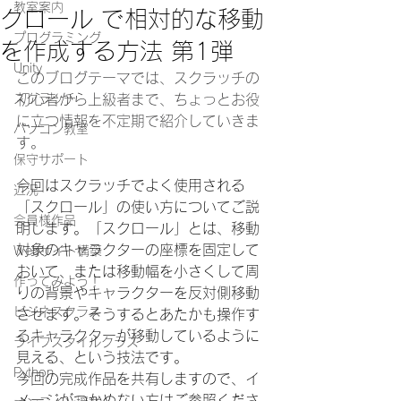
教室案内
クロール で相対的な移動
プログラミング
を作成する方法 第1弾
Unity
このブログテーマでは、スクラッチの
スクラッチ
初心者から上級者まで、ちょっとお役
に立つ情報を不定期で紹介していきま
パソコン教室
す。
保守サポート
今回はスクラッチでよく使用される
近況
「スクロール」の使い方についてご説
会員様作品
明します。「スクロール」とは、移動
対象のキャラクターの座標を固定して
Webサイト構築
おいて、または移動幅を小さくして周
作ってみよう！
りの背景やキャラクターを反対側移動
ビジネスクラス
させます。そうするとあたかも操作す
るキャラクターが移動しているように
ライフスタイルクラス
見える、という技法です。
Python
今回の完成作品を共有しますので、イ
メージがつかめない方はご参照くださ