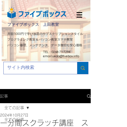
ファイブボックス 上田教室
​月額5000円で学び放題のサブスクリプションスタイル
プログラミング教室＆パソコン教室スマホ教室
パソコン修理、メンテナンス、データ復旧も安心価格
TEL：0268-71-7294
email:
ueda@fivebox.info
記事
全ての記事
2024年10月27日
全ての記事
一分間スクラッチ講座 ス