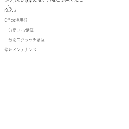
オンライン授業
い。
NEWS
Office活用術
一分間Unity講座
一分間スクラッチ講座
修理メンテナンス