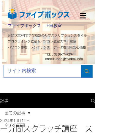
ファイブボックス 上田教室
​月額5000円で学び放題のサブスクリプションスタイル
プログラミング教室＆パソコン教室スマホ教室
パソコン修理、メンテナンス、データ復旧も安心価格
TEL：0268-71-7294
email:
ueda@fivebox.info
記事
全ての記事
2024年10月11日
全ての記事
一分間スクラッチ講座 ス