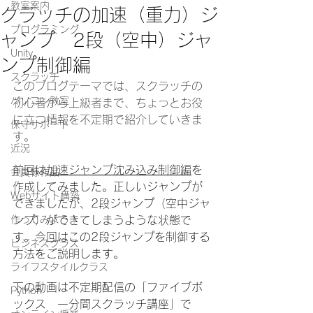
教室案内
クラッチの加速（重力）ジ
プログラミング
ャンプ 2段（空中）ジャ
Unity
ンプ制御編
スクラッチ
このブログテーマでは、スクラッチの
パソコン教室
初心者から上級者まで、ちょっとお役
に立つ情報を不定期で紹介していきま
保守サポート
す。
近況
前回は
加速ジャンプ沈み込み制御編
を
会員様作品
作成してみました。正しいジャンプが
Webサイト構築
できましたが、2段ジャンプ（空中ジャ
作ってみよう！
ンプ）ができてしまうような状態で
す。今回はこの2段ジャンプを制御する
ビジネスクラス
方法をご説明します。
ライフスタイルクラス
下の動画は不定期配信の
「ファイブボ
Python
ックス　一分間スクラッチ講座」で