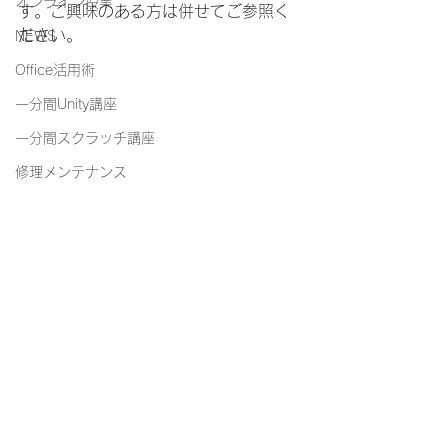
オンライン授業
す。ご興味のある方は併せてご参照く
ださい。
NEWS
Office活用術
一分間Unity講座
一分間スクラッチ講座
修理メンテナンス