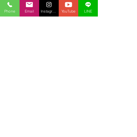
https://scratch.mit.edu/projects/1067
683770/
Phone
Email
Instagram
YouTube
LINE
ファイブボックスでは、Unityやスクラ
ッチの個別指導のオンラインレッスン
を行っています。
ご興味のある方は当サイト、
オンライ
ンレッスン
から、無料体験授業へお問
い合わせ下さい。
中学生
オンライン授業
小学生
パソコン教室
上田市
プログラミング教室
Youtube
スクラッチ
Scratch
スクラッチ講座
リスト
ソート
並び替え
スクラッチ
プログラミング
オンライン授業