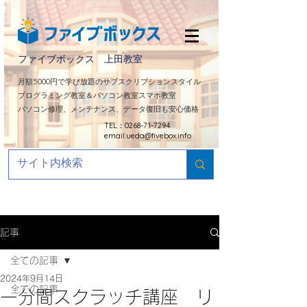
ファイブボックス 上田教室
​月額5000円で学び放題のサブスクリプションスタイル
プログラミング教室＆パソコン教室スマホ教室
パソコン修理、メンテナンス、データ復旧も安心価格
TEL：0268-71-7294
email:
ueda@fivebox.info
記事
全ての記事
2024年9月14日
全ての記事
一分間スクラッチ講座 リ