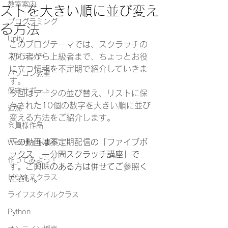
教室案内
ストを大きい順に並び変え
プログラミング
る方法
Unity
このブログテーマでは、スクラッチの
スクラッチ
初心者から上級者まで、ちょっとお役
に立つ情報を不定期で紹介していきま
パソコン教室
す。
保守サポート
今回はデータの並び替え、リストに保
存された10個の数字を大きい順に並び
近況
変える方法をご紹介します。
会員様作品
下の動画は不定期配信の
「ファイブボ
Webサイト構築
ックス　一分間スクラッチ講座」で
作ってみよう！
す。ご興味のある方は併せてご参照く
ビジネスクラス
ださい。
ライフスタイルクラス
Python