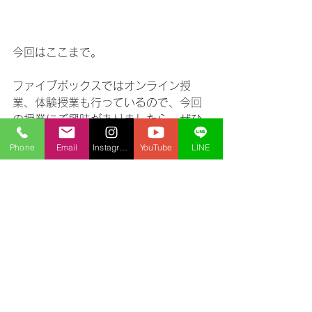
今回はここまで。
ファイブボックスではオンライン授
業、体験授業も行っているので、今回
の授業にご興味がありましたら、ぜひ
お問い合わせください。
Phone
Email
Instagram
YouTube
LINE
お問い合わせは　
こちら
　から。
体験授業のお申込みは　
こちら
　か
ら。
プログラミング
中学生
オンライン授業
小学生
スクラッチ
Scratch
体験授業
月額5000円
クローン
作ってみよう
ブロック定義
神経衰弱
繰り返し処理
ネスト
入れ子
プログラミング