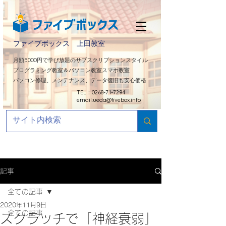
ファイブボックス 上田教室
​月額5000円で学び放題のサブスクリプションスタイル
プログラミング教室＆パソコン教室スマホ教室
パソコン修理、メンテナンス、データ復旧も安心価格
TEL：0268-71-7294
email:
ueda@fivebox.info
記事
全ての記事
2020年11月9日
全ての記事
スクラッチで「神経衰弱」