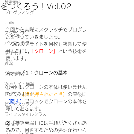
教室案内
をつくろう！Vol.02
プログラミング
Unity
今回から実際にスクラッチでプログラ
スクラッチ
ムを作っていきましょう。
パソコン教室
一つのスプライトを何枚も複製して使
用するには
「クローン」
という技術を
保守サポート
使います。
近況
ステップ１：クローンの基本
会員様作品
Webサイト構築
①今回はクローンの本体は使いません
作ってみよう！
ので、
【旗が押されたとき】
の直後に
【隠す】
ブロックで
クローンの本体を
ビジネスクラス
隠しておきます。
ライフスタイルクラス
②「神経衰弱」には手順がたくさんあ
Python
るので、何をするための処理かわから