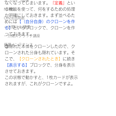
オンライン授業
なくなってしまいます。
「定義」
とい
う機能を使って、何をするための処理
NEWS
か明確にしておきます。まず並べるた
Office活用術
めには
【（自分自身）のクローンを作
一分間Unity講座
る】
というブロックで、クローンを作
っておきます。
一分間スクラッチ講座
修理メンテナンス
③隠れた本体をクローンしたので、ク
ローンされた分身も隠れています。そ
こで、
【クローンされたとき】
に続き
【表示する】
ブロックで、分身を表示
させておきます。
この状態で動かすと、1枚カードが表示
されますが、これがクローンですよ。