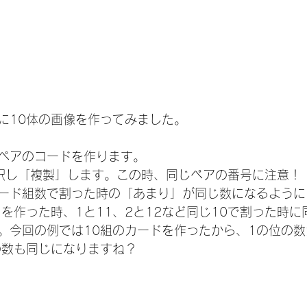
に10体の画像を作ってみました。
ペアのコードを作ります。
択し「複製」します。この時、同じペアの番号に注意！
ード組数で割った時の「あまり」が同じ数になるように
ドを作った時、1と11、2と12など同じ10で割った時
。今回の例では10組のカードを作ったから、1の位の
の数も同じになりますね？