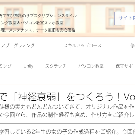
00円で学び放題のサブスクリプションスタイル
ミング教室＆パソコン教室スマホ教室
修理、メンテナンス、データ復旧も安心価格
ニアプログラミング
スキルアップコース
修
ミング
Unity
スクラッチ
パソコン教室
保守サポ
作ってみよう！
ビジネスクラス
ライフスタイルクラス
で「神経衰弱」をつくろう！Vol
徒様の実力もどんどんついてきて、オリジナル作品を作
Office活用術
一分間Unity講座
一分間スクラッチ講座
で今回から、作品の制作過程も含め、作り方をご紹介し
学習している2年生の女の子の作成過程をご紹介。今回