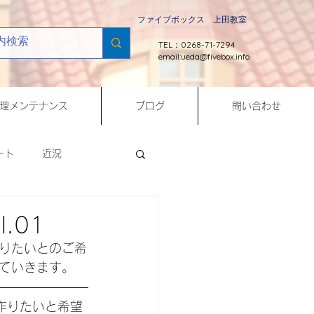
ファイブボックス 上田教室
TEL：0268-71-7294
email:
ueda@fivebox.info
理メンテナンス
ブログ
問い合わせ
ート
近況
Python
.01
りたいとのご希
修理メンテナンス
ていきます。
作りたいと希望