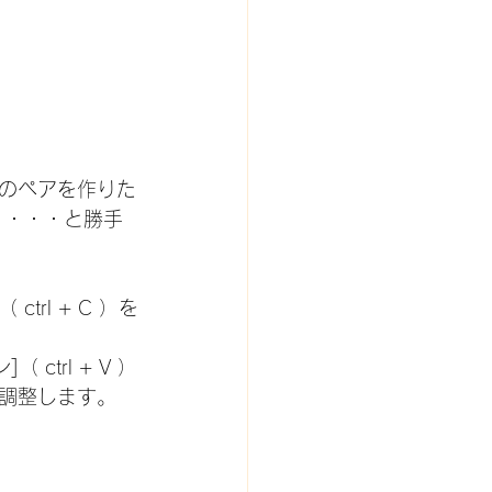
個のペアを作りた
」・・・と勝手
rl + C ）を
trl + V ）
調整します。