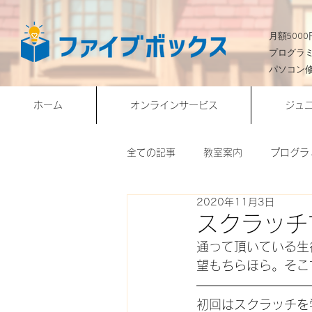
​月額50
プログラ
パソコン
ホーム
オンラインサービス
ジュ
全ての記事
教室案内
プログラ
2020年11月3日
会員様作品
Webサイト構築
スクラッチ
通って頂いている生
オンライン授業
NEWS
望もちらほら。そこ
初回はスクラッチを