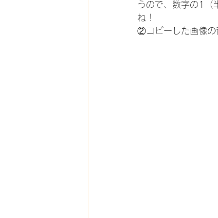
うので、数字の1（
ね！
②コピーした画像の