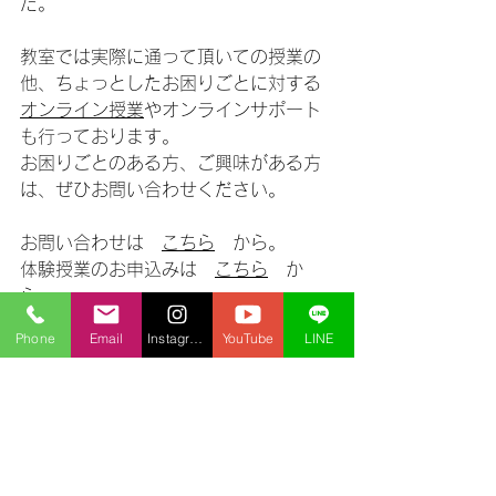
た。
教室では実際に通って頂いての授業の
他、ちょっとしたお困りごとに対する
オンライン授業
やオンラインサポート
も行っております。
お困りごとのある方、ご興味がある方
は、ぜひお問い合わせください。
お問い合わせは　
こちら
　から。
体験授業のお申込みは　
こちら
　か
ら。
プログラミング
オンライン授業
ビジネスクラス
Phone
Email
Instagram
YouTube
LINE
社会人
高校生
体験授業
通い放題
Excel
MicrosoftOffice
エクセル
Python
パイソン
openpyxl
index
プログラミング
作ってみよう！
ビジネスクラス