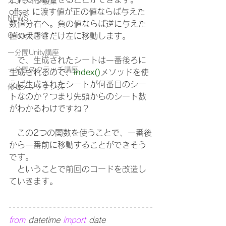
オンライン授業
offset に渡す値が正の値ならば与えた
NEWS
数値分右へ。負の値ならば逆に与えた
Office活用術
値の大きさだけ左に移動します。
一分間Unity講座
　で、生成されたシートは一番後ろに
一分間スクラッチ講座
生成されるので、
index()
メソッドを使
えば生成されたシートが何番目のシー
修理メンテナンス
トなのか？つまり先頭からのシート数
がわかるわけですね？
　この2つの関数を使うことで、一番後
から一番前に移動することができそう
です。
　ということで前回のコードを改造し
ていきます。
from 
datetime 
import 
date