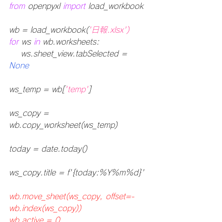
from
 openpyxl 
import
 load_workbook
wb = load_workbook(
'日報.xlsx')
for
 ws 
in 
wb.worksheets:
    ws.sheet_view.tabSelected = 
None
ws_temp = wb[
'temp'
]
ws_copy = 
wb.copy_worksheet(ws_temp)	
today = date.today()
ws_copy.title = f'{today:%Y%m%d}'
wb.move_sheet(ws_copy, offset=-
wb.index(ws_copy))
wb.active = 0