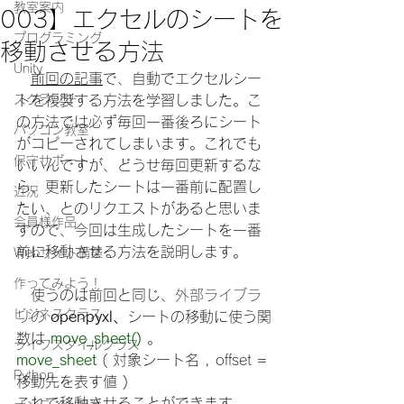
教室案内
003】エクセルのシートを
プログラミング
移動させる方法
Unity
前回の記事
で、自動でエクセルシー
スクラッチ
トを複製する方法を学習しました。こ
の方法では必ず毎回一番後ろにシート
パソコン教室
がコピーされてしまいます。これでも
保守サポート
いいんですが、どうせ毎回更新するな
ら、更新したシートは一番前に配置し
近況
たい、とのリクエストがあると思いま
会員様作品
すので、今回は生成したシートを一番
前に移動させる方法を説明します。
Webサイト構築
作ってみよう！
　使うのは前回と同じ、
外部ライブラ
ビジネスクラス
リの 
openpyxl、
シートの移動に使う関
数は 
move_sheet() 
。
ライフスタイルクラス
move_sheet 
( 対象シート名 , offset = 
Python
移動先を表す値 )
これで移動させることができます。