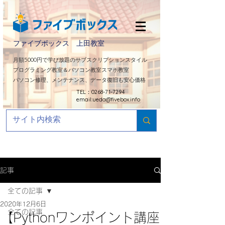
ファイブボックス 上田教室
​月額5000円で学び放題のサブスクリプションスタイル
プログラミング教室＆パソコン教室スマホ教室
パソコン修理、メンテナンス、データ復旧も安心価格
TEL：0268-71-7294
email:
ueda@fivebox.info
記事
全ての記事
2020年12月6日
全ての記事
【Pythonワンポイント講座